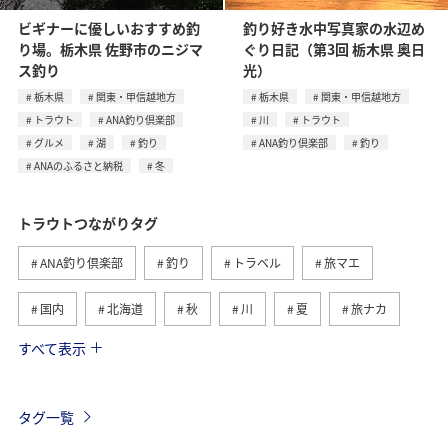
ビギナーに優しいおすすめ釣
釣り好き水中写真家の水辺め
り場。栃木県 佐野市のニジマ
ぐり日記（第3回 栃木県 奥日
ス釣り
光）
栃木県
関東・甲信越地方
栃木県
関東・甲信越地方
トラウト
ANA釣り倶楽部
川
トラウト
グルメ
湖
釣り
ANA釣り倶楽部
釣り
ANAのふるさと納税
冬
トラウトつながりタグ
ANA釣り倶楽部
釣り
トラベル
旅マエ
国内
北海道
秋
川
夏
旅ナカ
すべて表示
春
湖
栃木県
冬
海
関東・甲信越地方
群馬県
ヤマメ
海外
タグ一覧
自然・植物
旅アト
ANAのふるさと納税
グルメ