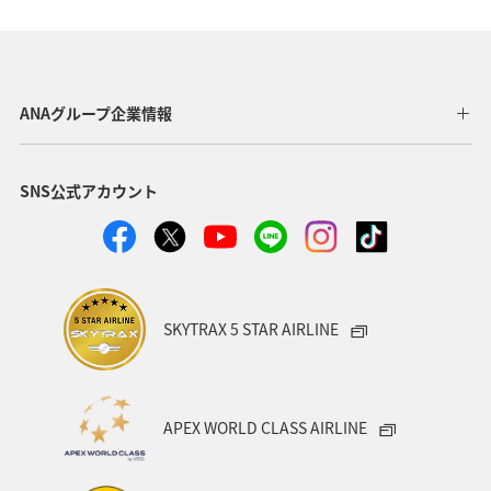
静岡県
中国地方
広島県
洞爺湖
釧路
ニュージーランド
アメリカ・カナダ・中南米
イワナ
ANAグループ企業情報
神奈川県
ワカサギ
岩手県
長野県
日光
SNS公式アカウント
アクティビティ
秋のアクティビティ
アマゴ
コイ
アユ
SKYTRAX 5 STAR AIRLINE
APEX WORLD CLASS AIRLINE