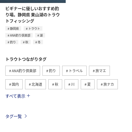
ビギナーに優しいおすすめ釣
り場。静岡県 東山湖のトラウ
トフィッシング
静岡県
トラウト
ANA釣り倶楽部
湖
釣り
秋
冬
トラウトつながりタグ
ANA釣り倶楽部
釣り
トラベル
旅マエ
国内
北海道
秋
川
夏
旅ナカ
すべて表示
春
湖
栃木県
冬
海
関東・甲信越地方
群馬県
海外
ヤマメ
タグ一覧
自然・植物
旅アト
ANAのふるさと納税
グルメ