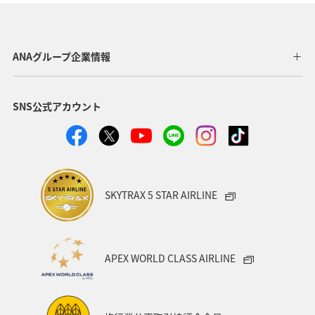
静岡県
中国地方
広島県
洞爺湖
アメリカ・カナダ・中南米
ニュージーランド
釧路
ANAグループ企業情報
日光
ワカサギ
岩手県
イワナ
神奈川県
SNS公式アカウント
長野県
アクティビティ
秋のアクティビティ
アユ
コイ
アマゴ
SKYTRAX 5 STAR AIRLINE
APEX WORLD CLASS AIRLINE