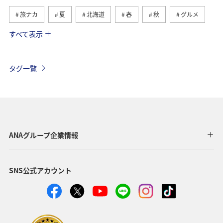
旅ナカ
夏
北海道
春
秋
グルメ
すべて表示
海
海外
川
アクティビティ
冬
湖
九州地方
関東・甲信越地方
沖縄
自然・植物
タグ一覧
歴史・文化・芸術
趣味
ヨーロッパ
東北地方
東京都
温泉
四国地方
ANAマイレージクラブ
アユ
関西地方
ホテル
高知県
神奈川県
ANAグループ企業情報
マイルを貯める
トラウト
北陸地方
福岡県
SNS公式アカウント
静岡県
ツアー
長崎県
ヤマメ
ワカサギ
宮崎県
鹿児島県
栃木県
マダイ
家族旅行
ハワイ
兵庫県
アオリイカ