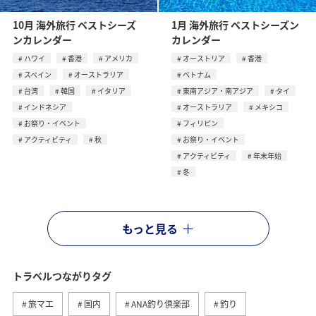
10月 海外旅行 ベストシーズ
1月 海外旅行 ベストシーズン
ンカレンダー
カレンダー
ハワイ
香港
アメリカ
オーストリア
香港
スペイン
オーストラリア
ベトナム
台湾
韓国
イタリア
東南アジア・南アジア
タイ
インドネシア
オーストラリア
メキシコ
お祭り・イベント
フィリピン
アクティビティ
秋
お祭り・イベント
アクティビティ
年末年始
冬
もっと見る
トラベルつながりタグ
旅マエ
国内
ANA釣り倶楽部
釣り