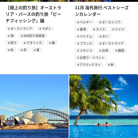
【極上の釣り旅】オーストラ
11月 海外旅行 ベストシーズ
リア・パースの釣り旅「ビー
ンカレンダー
チフィッシング」編
ベルギー
オーストリア
オーストラリア
マダイ
香港
スイス
ドイツ
海
ANA釣り倶楽部
ベトナム
タイ
釣り
アオリイカ
春
フランス
オーストラリア
秋
冬
夏
メキシコ
台湾
韓国
お祭り・イベント
アクティビティ
秋