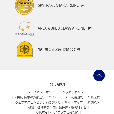
SKYTRAX 5 STAR AIRLINE
中国地方
アメリカ
大分県
ライフ
群馬県
イワナ
秋田県
山形県
APEX WORLD CLASS AIRLINE
アメリカ・カナダ・中南米
熊本県
千葉県
世界遺産
和歌山県
東南アジア・南アジア
旅行業公正取引協議会会員
愛媛県
福島県
長野県
お祭り・イベント
東海地方
プレミアムメンバー
石川県
フランス
旅アト
アマゴ
マイルを使う
ワーケーション
JAPAN
プライバシーポリシー
クッキーポリシー
宮城県
メジナ
青森県
大阪府
利用者情報の外部送信について
サイト利用規約
推奨環境
ウェブアクセシビリティについて
サイトマップ
運送約款
オーストラリア
ドイツ
ANAショッピング A-style
標識・各種約款・旅行条件書・取扱料金表
ANAマイレージクラブ会員規約