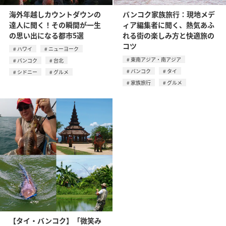
海外年越しカウントダウンの
バンコク家族旅行：現地メデ
達人に聞く！その瞬間が一生
ィア編集者に聞く、熱気あふ
の思い出になる都市5選
れる街の楽しみ方と快適旅の
コツ
ハワイ
ニューヨーク
東南アジア・南アジア
バンコク
台北
バンコク
タイ
シドニー
グルメ
家族旅行
グルメ
【タイ・バンコク】「微笑み