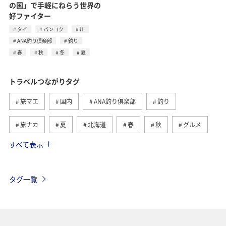
の国」で手軽にねらう世界の
好ファイター
タイ
バンコク
川
ANA釣り倶楽部
釣り
春
秋
冬
夏
トラベルつながりタグ
旅マエ
国内
ANA釣り倶楽部
釣り
旅ナカ
夏
北海道
春
秋
グルメ
すべて表示
海
海外
川
アクティビティ
冬
湖
九州地方
関東・甲信越地方
沖縄
自然・植物
タグ一覧
歴史・文化・芸術
趣味
ヨーロッパ
東北地方
東京都
温泉
四国地方
ANAマイレージクラブ