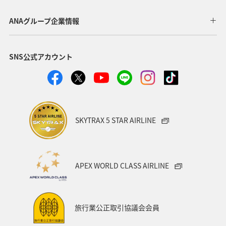
アユ
関西地方
ホテル
高知県
神奈川県
ANAグループ企業情報
マイルを貯める
トラウト
北陸地方
福岡県
SNS公式アカウント
静岡県
ツアー
長崎県
ヤマメ
ワカサギ
宮崎県
鹿児島県
栃木県
マダイ
家族旅行
ハワイ
兵庫県
アオリイカ
SKYTRAX 5 STAR AIRLINE
中国地方
アメリカ
大分県
ライフ
群馬県
イワナ
秋田県
山形県
APEX WORLD CLASS AIRLINE
アメリカ・カナダ・中南米
熊本県
千葉県
世界遺産
和歌山県
東南アジア・南アジア
旅行業公正取引協議会会員
愛媛県
福島県
長野県
お祭り・イベント