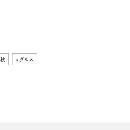
秋
グルメ
沖縄
自然・植物
ANAマイレージクラブ
アユ
方
福岡県
静岡県
イ
家族旅行
ハワイ