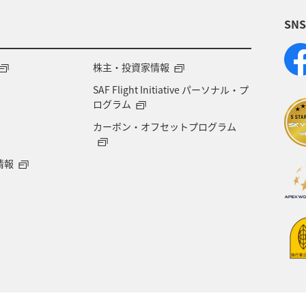
SN
アメリカ
大分県
ライフ
群馬県
千葉県
世界遺産
和歌山県
東南アジア
株主・投資家情報
SAF Flight Initiative パーソナル・プ
海地方
プレミアムメンバー
石川県
フランス
ログラム
カーボン・オフセットプログラム
宮城県
メジナ
青森県
大阪府
オース
情報
オーストリア
一人旅
ANAのふるさと納税
東アジア
愛知県
メキシコ
韓国
徳島
マイル
台湾
島根県
富山県
日常
ANA CA's Note
山梨県
西表島
ロウニン