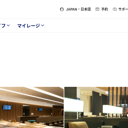
JAPAN
・日本語
予約
サポ
イフ
マイレージ