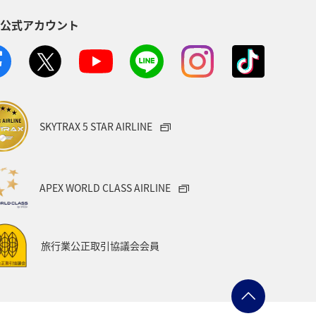
S公式アカウント
イワナ
秋田県
山形県
・南アジア
愛媛県
福島県
旅アト
アマゴ
SKYTRAX 5 STAR AIRLINE
トラリア
ドイツ
クロダイ
ベトナム
タイ
APEX WORLD CLASS AIRLINE
県
佐賀県
旅行業公正取引協議会会員
福井県
ショッピング＆ライフ
アジ（GT）
イタリア
カナダ