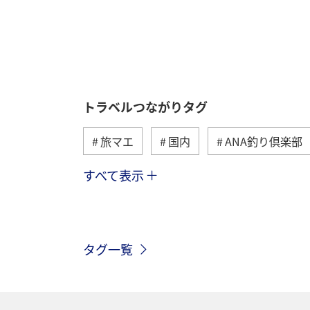
トラベルつながりタグ
旅マエ
国内
ANA釣り倶楽部
すべて表示
海
海外
川
アクティビ
歴史・文化・芸術
趣味
ヨー
タグ一覧
関西地方
ホテル
高知県
ツアー
長崎県
ヤマメ