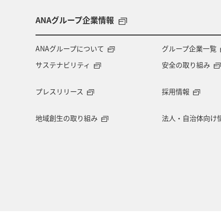
兵庫県
アオリイカ
中国地方
ANAグループ企業情報
アメリカ・カナダ・中南米
熊本県
ANAグループについて
グループ企業一覧
サステナビリティ
安全の取り組み
長野県
お祭り・イベント
東
プレスリリース
採用情報
マイルを使う
ワーケーション
地域創生の取り組み
法人・自治体向け
ANAショッピング A-style
岐阜県
滋賀県
イギリス
京都府
AMC会員専用サービス
ANAグルメ
茨城県
岩手県
オセアニア