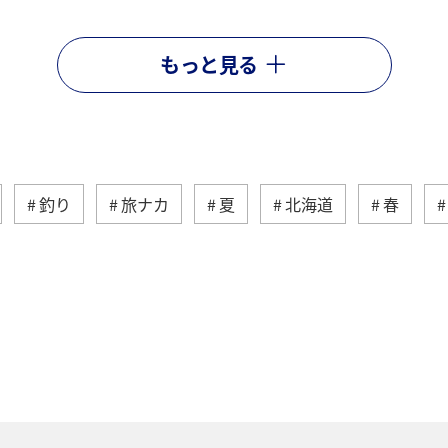
もっと見る
釣り
旅ナカ
夏
北海道
春
ティ
冬
湖
九州地方
関東・甲信越地方
ロッパ
東北地方
東京都
温泉
四国地方
神奈川県
マイルを貯める
トラウト
北陸地
ワカサギ
宮崎県
鹿児島県
栃木県
マダ