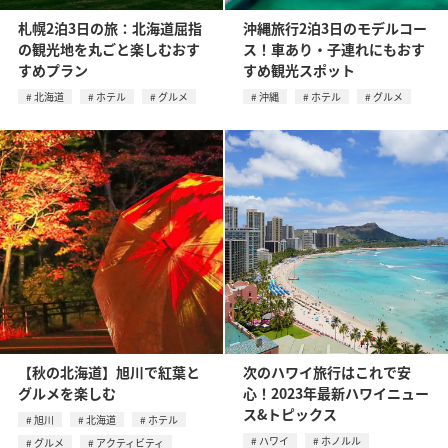
札幌2泊3日の旅：北海道屈指
沖縄旅行2泊3日のモデルコー
の観光地を丸ごと楽しむおす
ス！車あり・子連れにもおす
すめプラン
すめ観光スポット
北海道
ホテル
グルメ
沖縄
ホテル
グルメ
【秋の北海道】旭川で紅葉と
次のハワイ旅行はこれで安
グルメを楽しむ
心！2023年最新ハワイニュー
ス&トピックス
旭川
北海道
ホテル
ハワイ
ホノルル
グルメ
アクティビティ