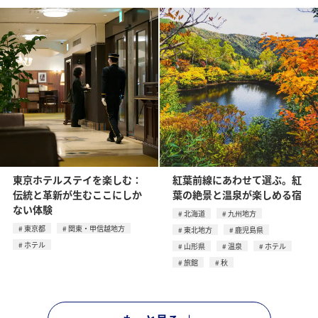
東京ホテルステイを楽しむ：
紅葉前線にあわせて選ぶ。紅
伝統と革新が生むここにしか
葉の絶景と温泉が楽しめる宿
ない体験
北海道
九州地方
東京都
関東・甲信越地方
東北地方
鹿児島県
ホテル
山形県
温泉
ホテル
旅館
秋