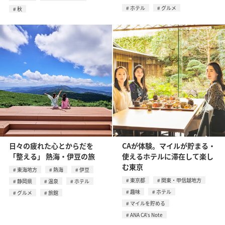
ホテル
グルメ
秋
日々の疲れた心とからだを
CAが体験。マイルが貯まる・
「整える」 熱海・伊豆の旅
使えるホテルに滞在して楽し
む東京
東海地方
熱海
伊豆
東京都
関東・甲信越地方
静岡県
温泉
ホテル
趣味
ホテル
グルメ
旅館
マイルを貯める
ANA CA's Note