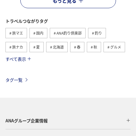
もっと見る
トラベルつながりタグ
旅マエ
国内
ANA釣り倶楽部
釣り
旅ナカ
夏
北海道
春
秋
グルメ
すべて表示
海
海外
川
アクティビティ
冬
湖
九州地方
関東・甲信越地方
沖縄
自然・植物
タグ一覧
歴史・文化・芸術
趣味
ヨーロッパ
東北地方
東京都
温泉
四国地方
ANAマイレージクラブ
アユ
関西地方
ホテル
高知県
神奈川県
ANAグループ企業情報
マイルを貯める
トラウト
北陸地方
福岡県