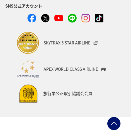
SNS公式アカウント
静岡県
ツアー
長崎県
ヤマメ
ワカサギ
宮崎県
鹿児島県
栃木県
マダイ
家族旅行
ハワイ
兵庫県
アオリイカ
SKYTRAX 5 STAR AIRLINE
中国地方
アメリカ
大分県
ライフ
群馬県
イワナ
秋田県
山形県
APEX WORLD CLASS AIRLINE
アメリカ・カナダ・中南米
熊本県
千葉県
世界遺産
和歌山県
東南アジア・南アジア
旅行業公正取引協議会会員
愛媛県
福島県
長野県
お祭り・イベント
東海地方
プレミアムメンバー
石川県
フランス
旅アト
アマゴ
マイルを使う
ワーケーション