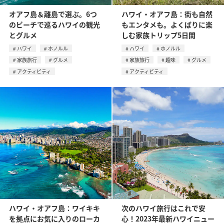
オアフ島＆離島で選ぶ。6つ
ハワイ・オアフ島：街も自然
のビーチで巡るハワイの観光
もエンタメも。よくばりに楽
とグルメ
しむ家族トリップ5日間
ハワイ
ホノルル
ハワイ
ホノルル
家族旅行
グルメ
家族旅行
趣味
グルメ
アクティビティ
アクティビティ
ハワイ・オアフ島：ワイキキ
次のハワイ旅行はこれで安
を拠点にお気に入りのローカ
心！2023年最新ハワイニュー