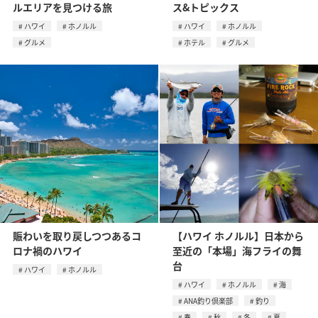
ルエリアを見つける旅
ス&トピックス
ハワイ
ホノルル
ハワイ
ホノルル
グルメ
ホテル
グルメ
賑わいを取り戻しつつあるコ
【ハワイ ホノルル】日本から
ロナ禍のハワイ
至近の「本場」海フライの舞
台
ハワイ
ホノルル
ハワイ
ホノルル
海
ANA釣り倶楽部
釣り
春
秋
冬
夏