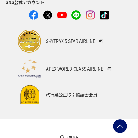
SNS公式アカウント
静岡県
ツアー
長崎県
ヤマメ
ワカサギ
宮崎県
鹿児島県
栃木県
マダイ
家族旅行
ハワイ
兵庫県
アオリイカ
SKYTRAX 5 STAR AIRLINE
中国地方
アメリカ
大分県
ライフ
群馬県
イワナ
秋田県
山形県
APEX WORLD CLASS AIRLINE
アメリカ・カナダ・中南米
熊本県
千葉県
世界遺産
和歌山県
東南アジア・南アジア
旅行業公正取引協議会会員
愛媛県
福島県
長野県
お祭り・イベント
東海地方
プレミアムメンバー
石川県
フランス
旅アト
アマゴ
マイルを使う
ワーケーション
JAPAN