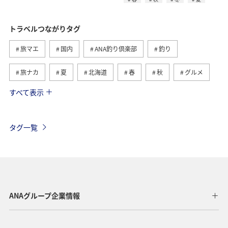
トラベルつながりタグ
旅マエ
国内
ANA釣り倶楽部
釣り
旅ナカ
夏
北海道
春
秋
グルメ
すべて表示
海
海外
川
アクティビティ
冬
湖
九州地方
関東・甲信越地方
沖縄
自然・植物
タグ一覧
歴史・文化・芸術
趣味
ヨーロッパ
東北地方
東京都
温泉
四国地方
ANAマイレージクラブ
アユ
関西地方
ホテル
高知県
神奈川県
ANAグループ企業情報
マイルを貯める
トラウト
北陸地方
福岡県