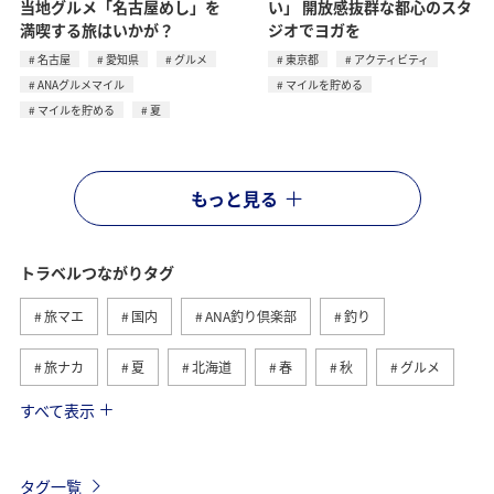
当地グルメ「名古屋めし」を
い」 開放感抜群な都心のスタ
満喫する旅はいかが？
ジオでヨガを
名古屋
愛知県
グルメ
東京都
アクティビティ
ANAグルメマイル
マイルを貯める
マイルを貯める
夏
もっと見る
トラベルつながりタグ
旅マエ
国内
ANA釣り倶楽部
釣り
旅ナカ
夏
北海道
春
秋
グルメ
すべて表示
海
海外
川
アクティビティ
冬
湖
九州地方
関東・甲信越地方
沖縄
自然・植物
タグ一覧