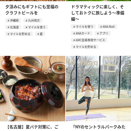
夕涼みにもギフトにも至福の
ドラマティックに楽しく、そ
クラフトビールを
しておトクに旅しよう～準備
編～
沖縄県
九州地方
マイルを使う
ANA Mall
北海道
マイルを使う
ANAカード
アプリ
マイルを貯める
夏
AMC会員専用サービス
マイルを貯める
【名古屋】夏バテ対策に、ご
「NYのセントラルパークみた