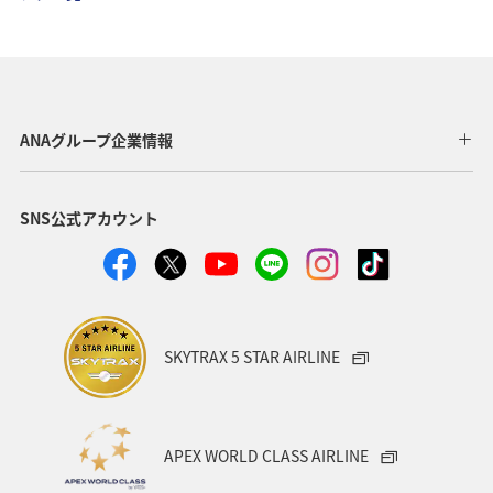
歴史・文化・芸術
趣味
ヨーロッパ
東北地方
東京都
温泉
四国地方
ANAマイレージクラブ
アユ
関西地方
ホテル
高知県
神奈川県
ANAグループ企業情報
マイルを貯める
トラウト
北陸地方
福岡県
SNS公式アカウント
静岡県
ツアー
長崎県
ヤマメ
ワカサギ
宮崎県
鹿児島県
栃木県
マダイ
家族旅行
ハワイ
兵庫県
アオリイカ
SKYTRAX 5 STAR AIRLINE
中国地方
アメリカ
大分県
ライフ
群馬県
イワナ
秋田県
山形県
APEX WORLD CLASS AIRLINE
アメリカ・カナダ・中南米
熊本県
千葉県