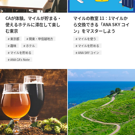
CAが体験。マイルが貯まる・
マイルの教室 11：1マイルか
使えるホテルに滞在して楽し
ら交換できる「ANA SKY コイ
む東京
ン」をマスターしよう
東京都
関東・甲信越地方
マイルを使う
趣味
ホテル
マイルを貯める
マイルを貯める
ANA SKY コイン
ANA CA's Note