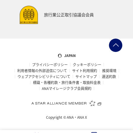
世界遺産
和歌山県
東南アジア・南アジア
旅行業公正取引協議会会員
愛媛県
福島県
長野県
お祭り・イベント
東海地方
プレミアムメンバー
石川県
フランス
旅アト
アマゴ
マイルを使う
ワーケーション
JAPAN
プライバシーポリシー
クッキーポリシー
宮城県
メジナ
青森県
大阪府
利用者情報の外部送信について
サイト利用規約
推奨環境
ウェブアクセシビリティについて
サイトマップ
運送約款
オーストラリア
ドイツ
ANAショッピング A-style
標識・各種約款・旅行条件書・取扱料金表
ANAマイレージクラブ会員規約
岐阜県
オーストリア
一人旅
ANAのふるさと納税
クロダイ
ベトナム
タイ
Copyright ©
ANA・ANA X
滋賀県
イギリス
京都府
東アジア