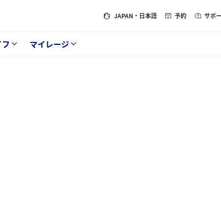
JAPAN
・日本語
予約
サポ
イフ
マイレージ