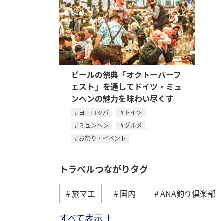
ビールの祭典「オクトーバーフ
ェスト」を通してドイツ・ミュ
ンヘンの魅力を味わい尽くす
ヨーロッパ
ドイツ
ミュンヘン
グルメ
お祭り・イベント
トラベルつながりタグ
旅マエ
国内
ANA釣り倶楽部
すべて表示
海
海外
川
アクティビ