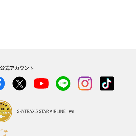
ANAマイレージクラブ
アユ
方
福岡県
静岡県
イ
家族旅行
ハワイ
S公式アカウント
イワナ
秋田県
山形県
・南アジア
愛媛県
福島県
旅アト
アマゴ
SKYTRAX 5 STAR AIRLINE
トラリア
ドイツ
クロダイ
ベトナム
タイ