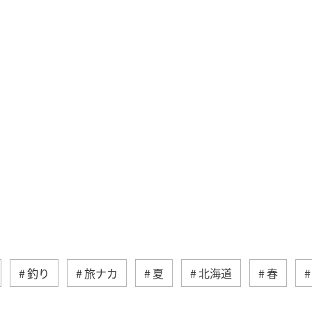
釣り
旅ナカ
夏
北海道
春
ティ
冬
湖
九州地方
関東・甲信越地方