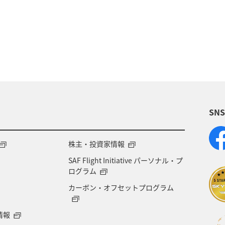
ロッパ
東北地方
東京都
温泉
四国地方
神奈川県
マイルを貯める
トラウト
北陸地
ワカサギ
宮崎県
鹿児島県
栃木県
マダ
SN
アメリカ
大分県
ライフ
群馬県
千葉県
世界遺産
和歌山県
東南アジア
株主・投資家情報
SAF Flight Initiative パーソナル・プ
海地方
プレミアムメンバー
石川県
フランス
ログラム
カーボン・オフセットプログラム
宮城県
メジナ
青森県
大阪府
オース
情報
オーストリア
一人旅
ANAのふるさと納税