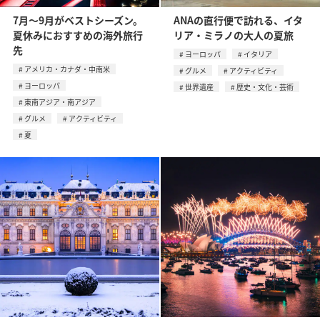
7月〜9月がベストシーズン。
ANAの直行便で訪れる、イタ
夏休みにおすすめの海外旅行
リア・ミラノの大人の夏旅
先
ヨーロッパ
イタリア
アメリカ・カナダ・中南米
グルメ
アクティビティ
ヨーロッパ
世界遺産
歴史・文化・芸術
東南アジア・南アジア
グルメ
アクティビティ
夏