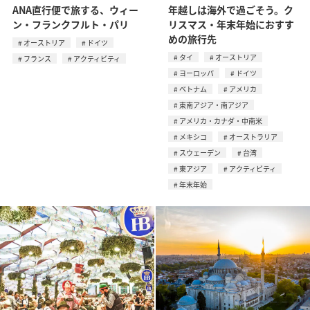
ANA直行便で旅する、ウィー
年越しは海外で過ごそう。ク
ン・フランクフルト・パリ
リスマス・年末年始におすす
めの旅行先
オーストリア
ドイツ
タイ
オーストリア
フランス
アクティビティ
ヨーロッパ
ドイツ
ベトナム
アメリカ
東南アジア・南アジア
アメリカ・カナダ・中南米
メキシコ
オーストラリア
スウェーデン
台湾
東アジア
アクティビティ
年末年始