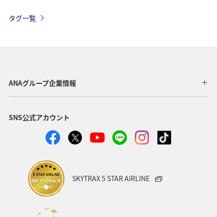
九州地方
関東・甲信越地方
沖縄
自然・植物
タグ一覧
歴史・文化・芸術
趣味
ヨーロッパ
東北地方
東京都
温泉
四国地方
ANAマイレージクラブ
アユ
関西地方
ホテル
高知県
神奈川県
ANAグループ企業情報
マイルを貯める
トラウト
北陸地方
福岡県
SNS公式アカウント
静岡県
ツアー
長崎県
ヤマメ
ワカサギ
宮崎県
鹿児島県
栃木県
マダイ
家族旅行
ハワイ
兵庫県
アオリイカ
SKYTRAX 5 STAR AIRLINE
中国地方
アメリカ
大分県
ライフ
群馬県
イワナ
秋田県
山形県