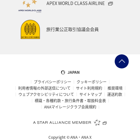
APEX WORLD CLASS AIRLINE
アメリカ・カナダ・中南米
熊本県
千葉県
世界遺産
和歌山県
東南アジア・南アジア
旅行業公正取引協議会会員
愛媛県
福島県
長野県
お祭り・イベント
東海地方
プレミアムメンバー
石川県
フランス
旅アト
アマゴ
マイルを使う
ワーケーション
JAPAN
プライバシーポリシー
クッキーポリシー
宮城県
メジナ
青森県
大阪府
利用者情報の外部送信について
サイト利用規約
推奨環境
ウェブアクセシビリティについて
サイトマップ
運送約款
オーストラリア
ドイツ
ANAショッピング A-style
標識・各種約款・旅行条件書・取扱料金表
ANAマイレージクラブ会員規約
岐阜県
オーストリア
一人旅
ANAのふるさと納税
クロダイ
ベトナム
タイ
Copyright ©
ANA・ANA X
滋賀県
イギリス
京都府
東アジア