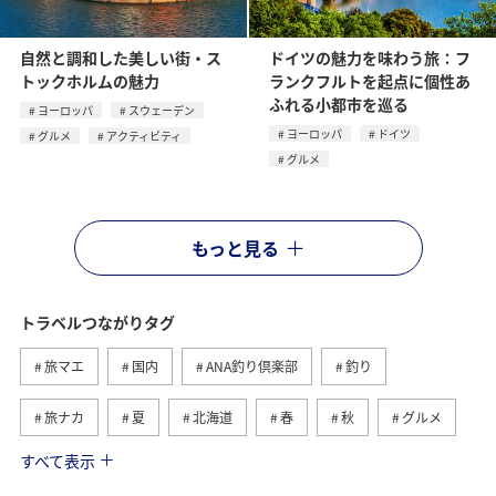
自然と調和した美しい街・ス
ドイツの魅力を味わう旅：フ
トックホルムの魅力
ランクフルトを起点に個性あ
ふれる小都市を巡る
ヨーロッパ
スウェーデン
ヨーロッパ
ドイツ
グルメ
アクティビティ
グルメ
もっと見る
トラベルつながりタグ
旅マエ
国内
ANA釣り倶楽部
釣り
旅ナカ
夏
北海道
春
秋
グルメ
すべて表示
海
海外
川
アクティビティ
冬
湖