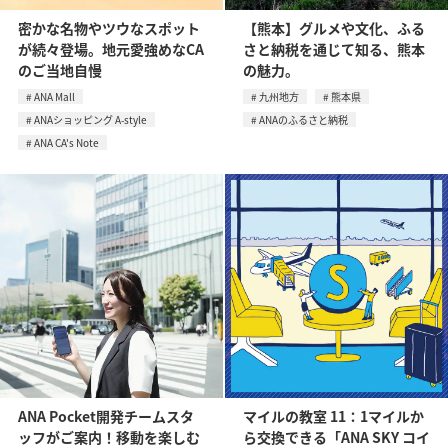
密かな名物やツウなスポット
【熊本】グルメや文化、ふる
が続々登場。地元愛強めなCA
さと納税を通じて知る、熊本
のご当地自慢
の魅力。
ANA Mall
九州地方
熊本県
ANAショッピング A-style
ANAのふるさと納税
ANA CA's Note
ANA Pocket開発チームスタ
マイルの教室 11：1マイルか
ッフがご案内！移動を楽しむ
ら交換できる「ANA SKY コイ