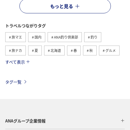
もっと見る
トラベルつながりタグ
旅マエ
国内
ANA釣り倶楽部
釣り
旅ナカ
夏
北海道
春
秋
グルメ
すべて表示
海
海外
川
アクティビティ
冬
湖
九州地方
関東・甲信越地方
沖縄
自然・植物
タグ一覧
歴史・文化・芸術
趣味
ヨーロッパ
東北地方
東京都
温泉
四国地方
ANAマイレージクラブ
アユ
関西地方
ホテル
高知県
神奈川県
ANAグループ企業情報