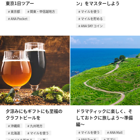
東京1日ツアー
ン」をマスターしよう
東京都
関東・甲信越地方
マイルを使う
ANA Pocket
マイルを貯める
ANA SKY コイン
夕涼みにもギフトにも至福の
ドラマティックに楽しく、そ
クラフトビールを
しておトクに旅しよう～準備
編～
沖縄県
九州地方
マイルを使う
ANA Mall
北海道
マイルを使う
ANAカード
アプリ