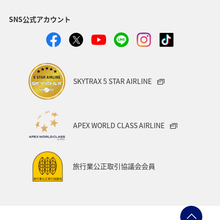
マイルを貯める
トラウト
北陸地方
福岡県
SNS公式アカウント
静岡県
ツアー
長崎県
ヤマメ
ワカサギ
宮崎県
鹿児島県
栃木県
マダイ
家族旅行
ハワイ
兵庫県
アオリイカ
SKYTRAX 5 STAR AIRLINE
中国地方
アメリカ
大分県
ライフ
群馬県
イワナ
秋田県
山形県
APEX WORLD CLASS AIRLINE
アメリカ・カナダ・中南米
熊本県
千葉県
世界遺産
和歌山県
東南アジア・南アジア
旅行業公正取引協議会会員
愛媛県
福島県
長野県
お祭り・イベント
東海地方
プレミアムメンバー
石川県
フランス