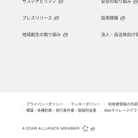
サステナビリティ
安全の取り組み
長野県
お祭り・イベント
東
プレスリリース
採用情報
マイルを使う
ワーケーション
地域創生の取り組み
法人・自治体向け
ANAショッピング A-style
岐阜県
滋賀県
イギリス
京都府
AMC会員専用サービス
ANAグルメ
茨城県
岩手県
オセアニア
プライバシーポリシー
クッキーポリシー
利用者情報の外部
ラウンジ
広島県
香港
標識・各種約款・旅行条件書・取扱料金表
ANAマイレージク
旅館
山口県
香川県
シ