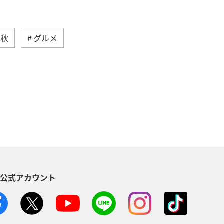
秋
グルメ
沖縄
自然・植物
ANAマイレージクラブ
アユ
方
福岡県
静岡県
イ
家族旅行
ハワイ
S公式アカウント
イワナ
秋田県
山形県
・南アジア
愛媛県
福島県