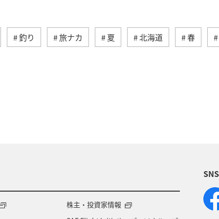
釣り
旅ナカ
夏
北海道
春
ティ
冬
湖
九州地方
関東・甲信越地方
ロッパ
東北地方
東京都
温泉
四国地方
神奈川県
マイルを貯める
トラウト
北陸地
ワカサギ
宮崎県
鹿児島県
栃木県
マダ
SN
アメリカ
大分県
ライフ
群馬県
千葉県
世界遺産
和歌山県
東南アジア
株主・投資家情報