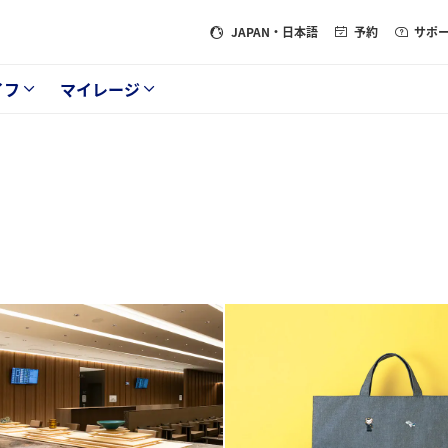
JAPAN
・日本語
予約
サポ
イフ
マイレージ