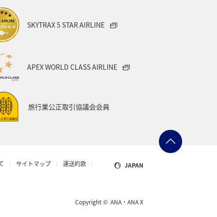
旅アト
アマゴ
SKYTRAX 5 STAR AIRLINE
トラリア
ドイツ
クロダイ
ベトナム
タイ
APEX WORLD CLASS AIRLINE
県
佐賀県
旅行業公正取引協議会会員
福井県
ショッピング＆ライフ
アジ（GT）
イタリア
カナダ
て
サイトマップ
運送約款
JAPAN
ダイヤモンドサービス
飛行機
予約
キャンプ・グランピング
Copyright ©
ANA・ANA X