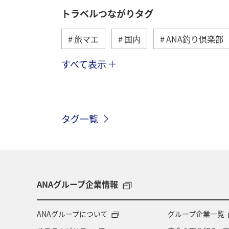
トラベルつながりタグ
旅マエ
国内
ANA釣り倶楽部
すべて表示
海
海外
川
アクティビ
歴史・文化・芸術
趣味
ヨー
タグ一覧
関西地方
ホテル
高知県
ツアー
長崎県
ヤマメ
兵庫県
アオリイカ
中国地方
ANAグループ企業情報
アメリカ・カナダ・中南米
熊本県
ANAグループについて
グループ企業一覧