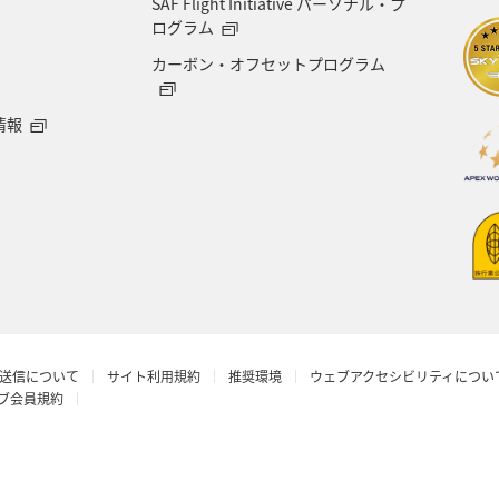
SAF Flight Initiative パーソナル・プ
海地方
プレミアムメンバー
石川県
フランス
ログラム
カーボン・オフセットプログラム
宮城県
メジナ
青森県
大阪府
オース
情報
オーストリア
一人旅
ANAのふるさと納税
東アジア
愛知県
メキシコ
韓国
徳島
マイル
台湾
島根県
富山県
日常
ANA CA's Note
山梨県
西表島
ロウニン
送信について
サイト利用規約
推奨環境
ウェブアクセシビリティについ
埼玉県
機内
八丈島
マアジ
ホノルル
ラブ会員規約
ンガポール
新潟県
三重県
インドネシア