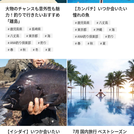
大物のチャンスも意外性も魅
【カンパチ】いつか会いたい
力！釣りで行きたいおすすめ
憧れの魚
「離島」
鹿児島県
八丈島
鹿児島県
長崎県
東京都
沖縄
海
八丈島
東京都
海
ANA釣り倶楽部
釣り
ANA釣り倶楽部
釣り
春
秋
夏
春
秋
冬
夏
【イシダイ】いつか会いたい
7月 国内旅行 ベストシーズン