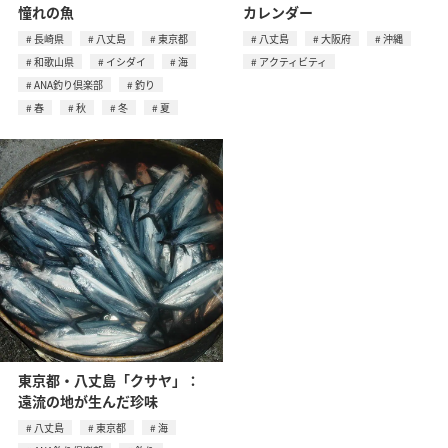
憧れの魚
カレンダー
長崎県
八丈島
東京都
八丈島
大阪府
沖縄
和歌山県
イシダイ
海
アクティビティ
ANA釣り倶楽部
釣り
春
秋
冬
夏
東京都・八丈島「クサヤ」：
遠流の地が生んだ珍味
八丈島
東京都
海