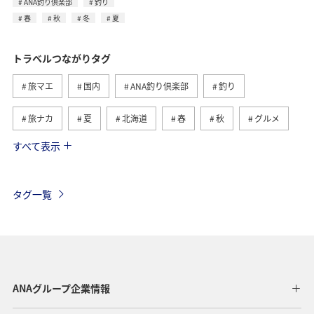
ANA釣り倶楽部
釣り
春
秋
冬
夏
トラベルつながりタグ
旅マエ
国内
ANA釣り倶楽部
釣り
旅ナカ
夏
北海道
春
秋
グルメ
すべて表示
海
海外
川
アクティビティ
冬
湖
九州地方
関東・甲信越地方
沖縄
自然・植物
タグ一覧
歴史・文化・芸術
趣味
ヨーロッパ
東北地方
東京都
温泉
四国地方
ANAマイレージクラブ
アユ
関西地方
ホテル
高知県
神奈川県
ANAグループ企業情報
マイルを貯める
トラウト
北陸地方
福岡県