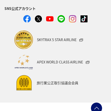
SNS公式アカウント
静岡県
ツアー
長崎県
ヤマメ
ワカサギ
宮崎県
鹿児島県
栃木県
マダイ
家族旅行
ハワイ
兵庫県
アオリイカ
SKYTRAX 5 STAR AIRLINE
中国地方
アメリカ
大分県
ライフ
群馬県
イワナ
秋田県
山形県
APEX WORLD CLASS AIRLINE
アメリカ・カナダ・中南米
熊本県
千葉県
世界遺産
和歌山県
東南アジア・南アジア
旅行業公正取引協議会会員
愛媛県
福島県
長野県
お祭り・イベント
東海地方
プレミアムメンバー
石川県
フランス