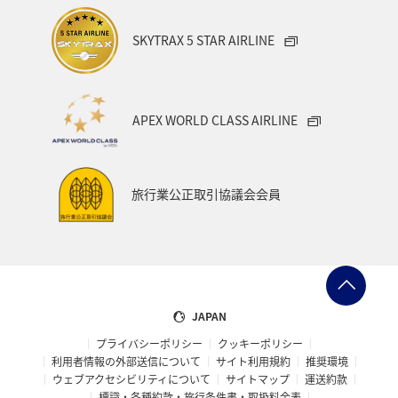
家族旅行
ハワイ
兵庫県
アオリイカ
SKYTRAX 5 STAR AIRLINE
中国地方
アメリカ
大分県
ライフ
群馬県
イワナ
秋田県
山形県
APEX WORLD CLASS AIRLINE
アメリカ・カナダ・中南米
熊本県
千葉県
世界遺産
和歌山県
東南アジア・南アジア
旅行業公正取引協議会会員
愛媛県
福島県
長野県
お祭り・イベント
東海地方
プレミアムメンバー
石川県
フランス
旅アト
アマゴ
マイルを使う
ワーケーション
JAPAN
プライバシーポリシー
クッキーポリシー
宮城県
メジナ
青森県
大阪府
利用者情報の外部送信について
サイト利用規約
推奨環境
ウェブアクセシビリティについて
サイトマップ
運送約款
オーストラリア
ドイツ
ANAショッピング A-style
標識・各種約款・旅行条件書・取扱料金表