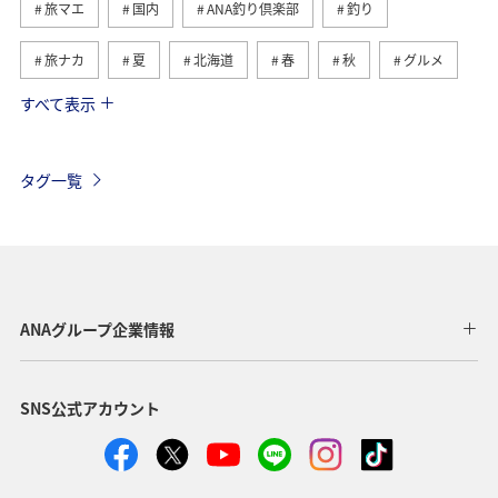
旅マエ
国内
ANA釣り倶楽部
釣り
旅ナカ
夏
北海道
春
秋
グルメ
すべて表示
海
海外
川
アクティビティ
冬
湖
九州地方
関東・甲信越地方
沖縄
自然・植物
タグ一覧
歴史・文化・芸術
趣味
ヨーロッパ
東北地方
東京都
温泉
四国地方
ANAマイレージクラブ
アユ
関西地方
ホテル
高知県
神奈川県
ANAグループ企業情報
マイルを貯める
トラウト
北陸地方
福岡県
SNS公式アカウント
静岡県
ツアー
長崎県
ヤマメ
ワカサギ
宮崎県
鹿児島県
栃木県
マダイ