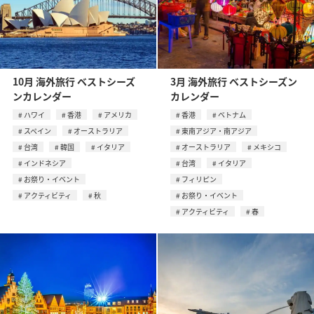
10月 海外旅行 ベストシーズ
3月 海外旅行 ベストシーズン
ンカレンダー
カレンダー
ハワイ
香港
アメリカ
香港
ベトナム
スペイン
オーストラリア
東南アジア・南アジア
台湾
韓国
イタリア
オーストラリア
メキシコ
インドネシア
台湾
イタリア
お祭り・イベント
フィリピン
アクティビティ
秋
お祭り・イベント
アクティビティ
春