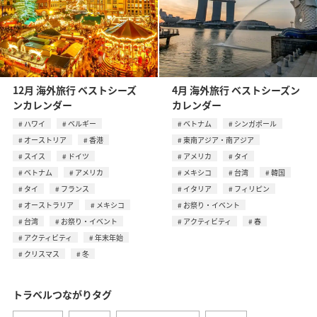
12月 海外旅行 ベストシーズ
4月 海外旅行 ベストシーズン
ンカレンダー
カレンダー
ハワイ
ベルギー
ベトナム
シンガポール
オーストリア
香港
東南アジア・南アジア
スイス
ドイツ
アメリカ
タイ
ベトナム
アメリカ
メキシコ
台湾
韓国
タイ
フランス
イタリア
フィリピン
オーストラリア
メキシコ
お祭り・イベント
台湾
お祭り・イベント
アクティビティ
春
アクティビティ
年末年始
クリスマス
冬
トラベルつながりタグ