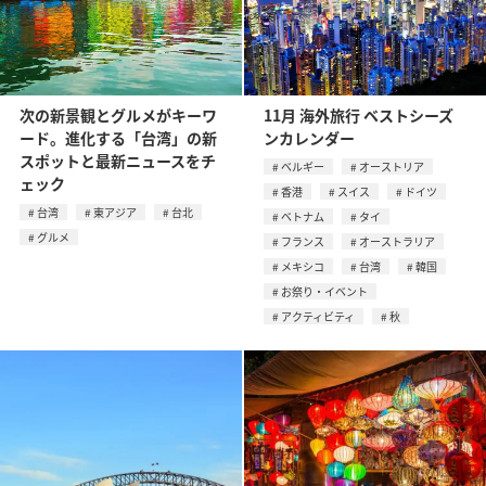
次の新景観とグルメがキーワ
11月 海外旅行 ベストシーズ
ード。進化する「台湾」の新
ンカレンダー
スポットと最新ニュースをチ
ベルギー
オーストリア
ェック
香港
スイス
ドイツ
台湾
東アジア
台北
ベトナム
タイ
グルメ
フランス
オーストラリア
メキシコ
台湾
韓国
お祭り・イベント
アクティビティ
秋