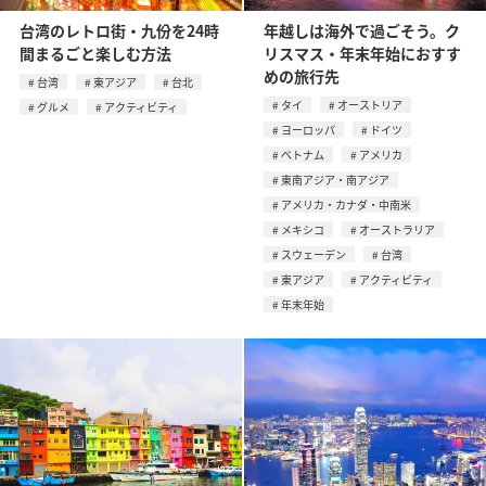
台湾のレトロ街・九份を24時
年越しは海外で過ごそう。ク
間まるごと楽しむ方法
リスマス・年末年始におすす
めの旅行先
台湾
東アジア
台北
タイ
オーストリア
グルメ
アクティビティ
ヨーロッパ
ドイツ
ベトナム
アメリカ
東南アジア・南アジア
アメリカ・カナダ・中南米
メキシコ
オーストラリア
スウェーデン
台湾
東アジア
アクティビティ
年末年始