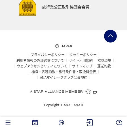
世界遺産
和歌山県
東南アジア・南アジア
旅行業公正取引協議会会員
愛媛県
福島県
長野県
お祭り・イベント
東海地方
プレミアムメンバー
石川県
フランス
旅アト
アマゴ
マイルを使う
ワーケーション
JAPAN
プライバシーポリシー
クッキーポリシー
宮城県
メジナ
青森県
大阪府
利用者情報の外部送信について
サイト利用規約
推奨環境
ウェブアクセシビリティについて
サイトマップ
運送約款
オーストラリア
ドイツ
ANAショッピング A-style
標識・各種約款・旅行条件書・取扱料金表
ANAマイレージクラブ会員規約
岐阜県
オーストリア
一人旅
ANAのふるさと納税
クロダイ
ベトナム
タイ
Copyright ©
ANA・ANA X
滋賀県
イギリス
京都府
東アジア
愛知県
メキシコ
韓国
徳島県
佐賀県