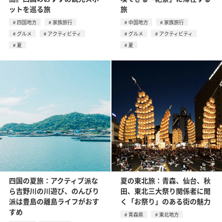
ットを巡る旅
旅
四国地方
家族旅行
中国地方
家族旅行
グルメ
アクティビティ
グルメ
アクティビティ
夏
夏
四国の夏旅：アクティブ派な
夏の東北旅：青森、仙台、秋
ら吉野川の川遊び、のんびり
田、東北三大祭り関係者に聞
派は豊島の離島ライフがおす
く「お祭り」のある街の魅力
すめ
青森県
東北地方