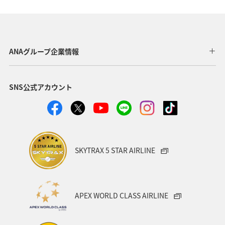
東京都
温泉
四国地方
ANAマイレージクラブ
アユ
関西地方
ホテル
高知県
神奈川県
ANAグループ企業情報
マイルを貯める
トラウト
北陸地方
福岡県
SNS公式アカウント
静岡県
ツアー
長崎県
ヤマメ
ワカサギ
宮崎県
鹿児島県
栃木県
マダイ
家族旅行
ハワイ
兵庫県
アオリイカ
SKYTRAX 5 STAR AIRLINE
中国地方
アメリカ
大分県
ライフ
群馬県
イワナ
秋田県
山形県
APEX WORLD CLASS AIRLINE
アメリカ・カナダ・中南米
熊本県
千葉県