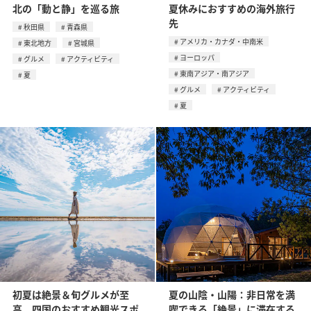
北の「動と静」を巡る旅
夏休みにおすすめの海外旅行
先
秋田県
青森県
アメリカ・カナダ・中南米
東北地方
宮城県
ヨーロッパ
グルメ
アクティビティ
東南アジア・南アジア
夏
グルメ
アクティビティ
夏
初夏は絶景＆旬グルメが至
夏の山陰・山陽：非日常を満
高。四国のおすすめ観光スポ
喫できる「絶景」に滞在する