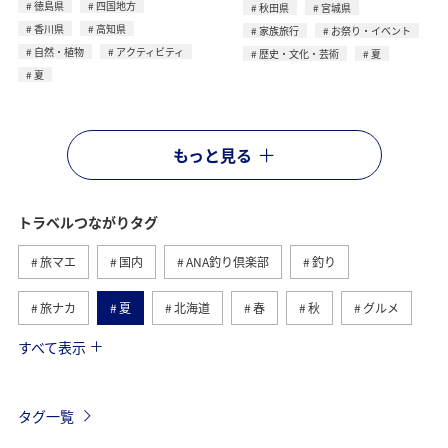
徳島県
四国地方
秋田県
宮城県
香川県
高知県
家族旅行
お祭り・イベント
自然・植物
アクティビティ
歴史・文化・芸術
夏
夏
もっと見る
トラベルつながりタグ
旅マエ
国内
ANA釣り倶楽部
釣り
旅ナカ
夏
北海道
春
秋
グルメ
すべて表示
海
海外
川
アクティビティ
冬
湖
九州地方
関東・甲信越地方
沖縄
自然・植物
タグ一覧
歴史・文化・芸術
趣味
ヨーロッパ
東北地方