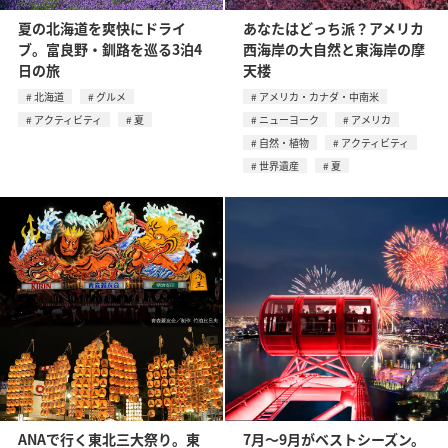
夏の北海道を爽快にドライ
あなたはどっち派？アメリカ
ブ。富良野・釧路を巡る3泊4
西海岸の大自然と東海岸の摩
日の旅
天楼
北海道
グルメ
アメリカ・カナダ・中南米
アクティビティ
夏
ニューヨーク
アメリカ
自然・植物
アクティビティ
世界遺産
夏
ANAで行く東北三大祭り。東
7月〜9月がベストシーズン。