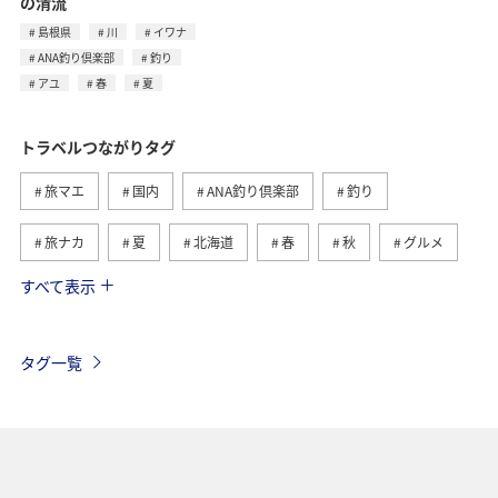
の清流
島根県
川
イワナ
ANA釣り倶楽部
釣り
アユ
春
夏
トラベルつながりタグ
旅マエ
国内
ANA釣り倶楽部
釣り
旅ナカ
夏
北海道
春
秋
グルメ
すべて表示
海
海外
川
アクティビティ
冬
湖
九州地方
関東・甲信越地方
沖縄
自然・植物
タグ一覧
歴史・文化・芸術
趣味
ヨーロッパ
東北地方
東京都
温泉
四国地方
ANAマイレージクラブ
アユ
関西地方
ホテル
高知県
神奈川県