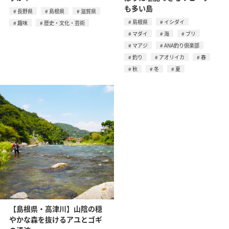
も多い島
長野県
島根県
滋賀県
島根県
イシダイ
趣味
歴史・文化・芸術
マダイ
海
ブリ
マアジ
ANA釣り倶楽部
釣り
アオリイカ
春
秋
冬
夏
【島根県・高津川】山陰の穏
やかな森を抜けるアユとゴギ