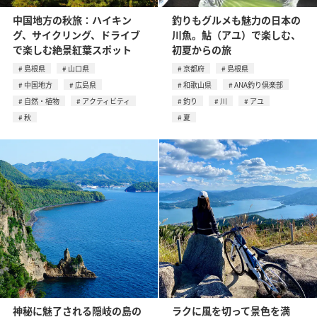
中国地方の秋旅：ハイキン
釣りもグルメも魅力の日本の
グ、サイクリング、ドライブ
川魚。鮎（アユ）で楽しむ、
で楽しむ絶景紅葉スポット
初夏からの旅
島根県
山口県
京都府
島根県
中国地方
広島県
和歌山県
ANA釣り倶楽部
自然・植物
アクティビティ
釣り
川
アユ
秋
夏
神秘に魅了される隠岐の島の
ラクに風を切って景色を満