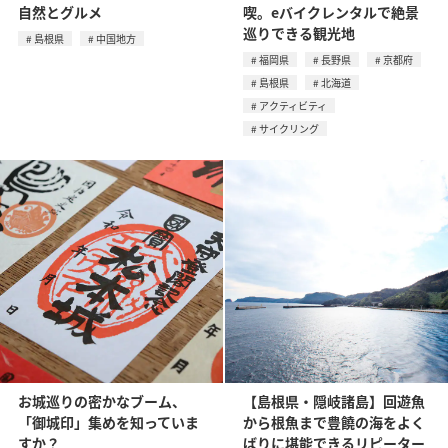
自然とグルメ
喫。eバイクレンタルで絶景
巡りできる観光地
島根県
中国地方
福岡県
長野県
京都府
島根県
北海道
アクティビティ
サイクリング
お城巡りの密かなブーム、
【島根県・隠岐諸島】回遊魚
「御城印」集めを知っていま
から根魚まで豊饒の海をよく
すか？
ばりに堪能できるリピーター