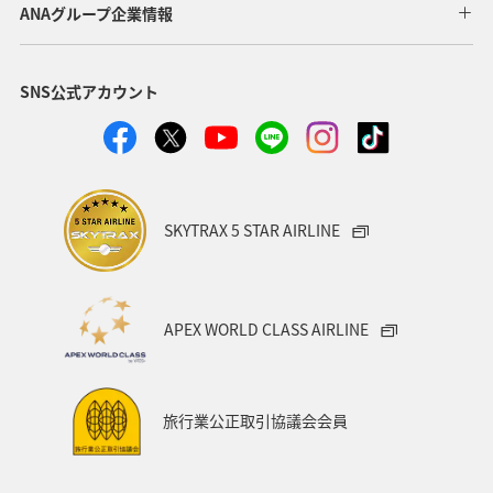
ANAグループ企業情報
マイルを貯める
トラウト
北陸地方
福岡県
SNS公式アカウント
静岡県
ツアー
長崎県
ヤマメ
ワカサギ
宮崎県
鹿児島県
栃木県
マダイ
家族旅行
ハワイ
兵庫県
アオリイカ
SKYTRAX 5 STAR AIRLINE
中国地方
アメリカ
大分県
ライフ
群馬県
イワナ
秋田県
山形県
APEX WORLD CLASS AIRLINE
アメリカ・カナダ・中南米
熊本県
千葉県
世界遺産
和歌山県
東南アジア・南アジア
旅行業公正取引協議会会員
愛媛県
福島県
長野県
お祭り・イベント