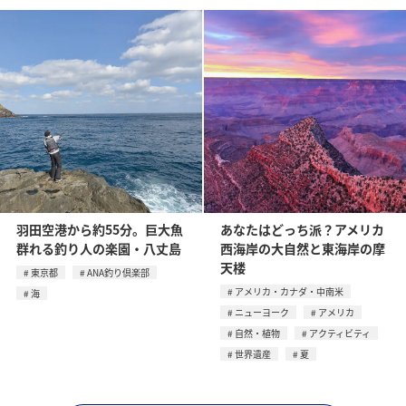
羽田空港から約55分。巨大魚
あなたはどっち派？アメリカ
群れる釣り人の楽園・八丈島
西海岸の大自然と東海岸の摩
天楼
東京都
ANA釣り倶楽部
アメリカ・カナダ・中南米
海
ニューヨーク
アメリカ
自然・植物
アクティビティ
世界遺産
夏