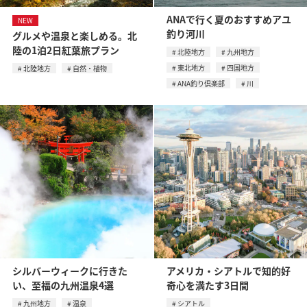
ANAで行く夏のおすすめアユ
NEW
釣り河川
グルメや温泉と楽しめる。北
陸の1泊2日紅葉旅プラン
北陸地方
九州地方
東北地方
四国地方
北陸地方
自然・植物
ANA釣り倶楽部
川
シルバーウィークに行きた
アメリカ・シアトルで知的好
い、至福の九州温泉4選
奇心を満たす3日間
九州地方
温泉
シアトル