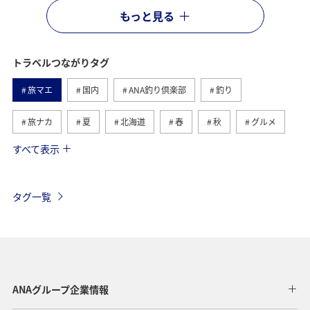
もっと見る
トラベルつながりタグ
旅マエ
国内
ANA釣り倶楽部
釣り
旅ナカ
夏
北海道
春
秋
グルメ
すべて表示
海
海外
川
アクティビティ
冬
湖
九州地方
関東・甲信越地方
沖縄
自然・植物
タグ一覧
歴史・文化・芸術
趣味
ヨーロッパ
東北地方
東京都
温泉
四国地方
ANAマイレージクラブ
アユ
関西地方
ホテル
高知県
神奈川県
ANAグループ企業情報