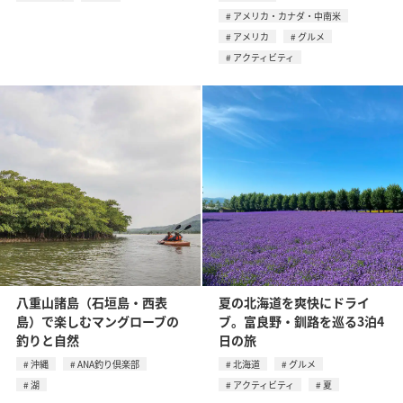
アメリカ・カナダ・中南米
アメリカ
グルメ
アクティビティ
八重山諸島（石垣島・西表
夏の北海道を爽快にドライ
島）で楽しむマングローブの
ブ。富良野・釧路を巡る3泊4
釣りと自然
日の旅
沖縄
ANA釣り倶楽部
北海道
グルメ
湖
アクティビティ
夏