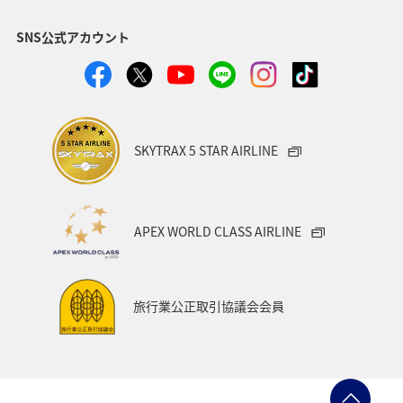
マイルを貯める
トラウト
北陸地方
福岡県
SNS公式アカウント
静岡県
ツアー
長崎県
ヤマメ
ワカサギ
宮崎県
鹿児島県
栃木県
マダイ
家族旅行
ハワイ
兵庫県
アオリイカ
SKYTRAX 5 STAR AIRLINE
中国地方
アメリカ
大分県
ライフ
群馬県
イワナ
秋田県
山形県
APEX WORLD CLASS AIRLINE
アメリカ・カナダ・中南米
熊本県
千葉県
世界遺産
和歌山県
東南アジア・南アジア
旅行業公正取引協議会会員
愛媛県
福島県
長野県
お祭り・イベント
東海地方
プレミアムメンバー
石川県
フランス