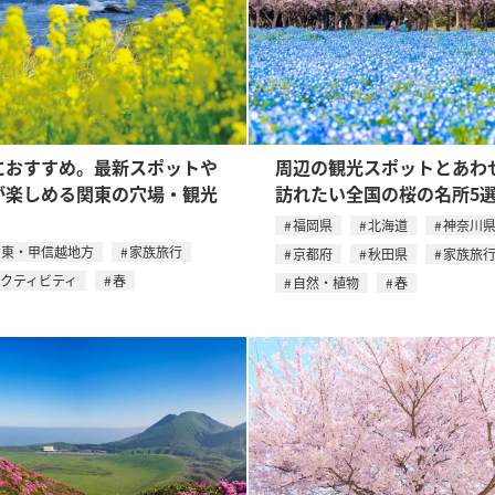
におすすめ。最新スポットや
周辺の観光スポットとあわ
が楽しめる関東の穴場・観光
訪れたい全国の桜の名所5
福岡県
北海道
神奈川
関東・甲信越地方
家族旅行
京都府
秋田県
家族旅
アクティビティ
春
自然・植物
春