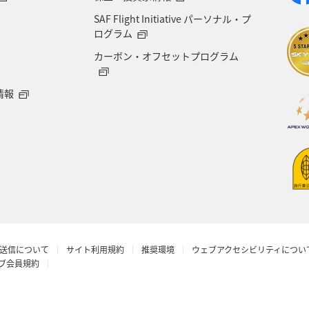
SAF Flight Initiative パーソナル・プ
海地方
プレミアムメンバー
石川県
フランス
ログラム
カーボン・オフセットプログラム
宮城県
メジナ
青森県
大阪府
オース
情報
オーストリア
一人旅
ANAのふるさと納税
東アジア
愛知県
メキシコ
韓国
徳島
マイル
台湾
島根県
富山県
日常
ANA CA's Note
山梨県
西表島
ロウニン
送信について
サイト利用規約
推奨環境
ウェブアクセシビリティについ
埼玉県
機内
八丈島
マアジ
ホノルル
ラブ会員規約
ンガポール
新潟県
三重県
インドネシア