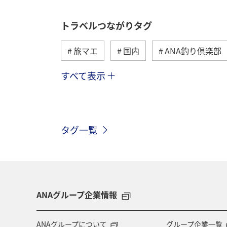
トラベルつながりタグ
旅マエ
国内
ANA釣り倶楽部
すべて表示
海
海外
川
アクティビ
歴史・文化・芸術
趣味
ヨー
タグ一覧
関西地方
ホテル
高知県
ツアー
長崎県
ヤマメ
兵庫県
アオリイカ
中国地方
ANAグループ企業情報
アメリカ・カナダ・中南米
熊本県
ANAグループについて
グループ企業一覧