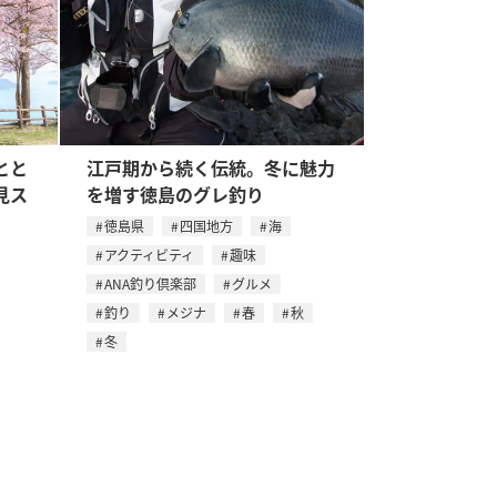
とと
江戸期から続く伝統。冬に魅力
見ス
を増す徳島のグレ釣り
徳島県
四国地方
海
アクティビティ
趣味
ANA釣り倶楽部
グルメ
釣り
メジナ
春
秋
冬