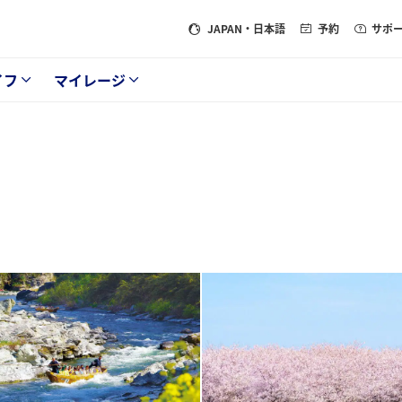
JAPAN
・日本語
予約
サポ
イフ
マイレージ