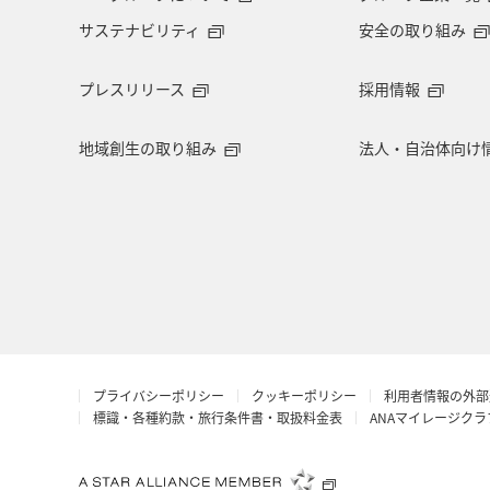
サステナビリティ
安全の取り組み
長野県
お祭り・イベント
東
プレスリリース
採用情報
マイルを使う
ワーケーション
地域創生の取り組み
法人・自治体向け
ANAショッピング A-style
岐阜県
滋賀県
イギリス
京都府
AMC会員専用サービス
ANAグルメ
茨城県
岩手県
オセアニア
プライバシーポリシー
クッキーポリシー
利用者情報の外部
ラウンジ
広島県
香港
標識・各種約款・旅行条件書・取扱料金表
ANAマイレージク
旅館
山口県
香川県
シ