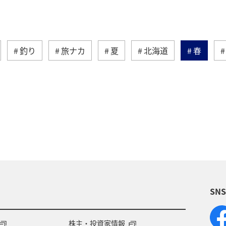
釣り
旅ナカ
夏
北海道
春
ティ
冬
湖
九州地方
関東・甲信越地方
ロッパ
東北地方
東京都
温泉
四国地方
神奈川県
マイルを貯める
トラウト
北陸地
ワカサギ
宮崎県
鹿児島県
栃木県
マダ
SN
アメリカ
大分県
ライフ
群馬県
千葉県
世界遺産
和歌山県
東南アジア
株主・投資家情報