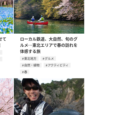
せて
ローカル鉄道、大自然、旬のグ
選
ルメ…東北エリアで春の訪れを
体感する旅
県
東北地方
グルメ
行
自然・植物
アクティビティ
春