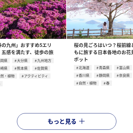
春の九州」おすすめ5エリ
桜の見ごろはいつ？桜前線
：五感を満たす、徒歩の旅
もに旅する日本各地のお花
ポット
福岡県
大分県
九州地方
北海道
青森県
富山県
長崎県
熊本県
佐賀県
香川県
静岡県
奈良県
自然・植物
アクティビティ
自然・植物
春
春
もっと見る