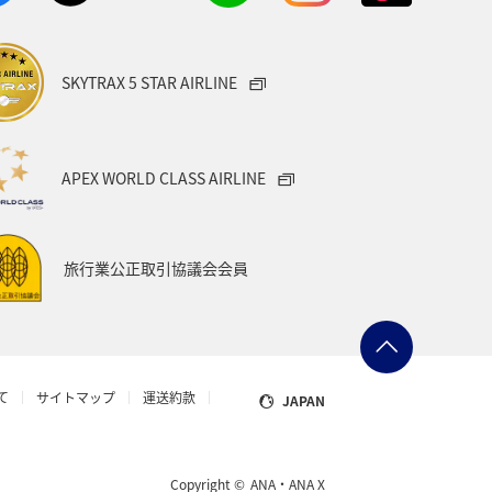
旅アト
アマゴ
SKYTRAX 5 STAR AIRLINE
トラリア
ドイツ
クロダイ
ベトナム
タイ
APEX WORLD CLASS AIRLINE
県
佐賀県
旅行業公正取引協議会会員
福井県
ショッピング＆ライフ
アジ（GT）
イタリア
カナダ
て
サイトマップ
運送約款
JAPAN
ダイヤモンドサービス
飛行機
予約
キャンプ・グランピング
Copyright ©
ANA・ANA X