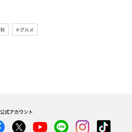
秋
グルメ
沖縄
自然・植物
ANAマイレージクラブ
アユ
方
福岡県
静岡県
イ
家族旅行
ハワイ
S公式アカウント
イワナ
秋田県
山形県
・南アジア
愛媛県
福島県