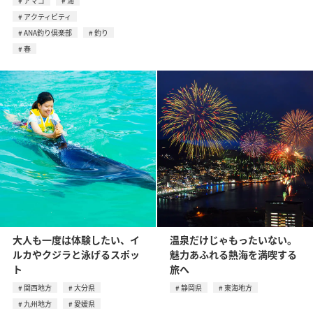
アマゴ
海
アクティビティ
ANA釣り倶楽部
釣り
春
大人も一度は体験したい、イ
温泉だけじゃもったいない。
ルカやクジラと泳げるスポッ
魅力あふれる熱海を満喫する
ト
旅へ
関西地方
大分県
静岡県
東海地方
九州地方
愛媛県