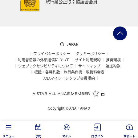
旅行業公正取引協議会会員
愛媛県
福島県
長野県
お祭り・イベント
東海地方
プレミアムメンバー
石川県
フランス
旅アト
アマゴ
マイルを使う
ワーケーション
JAPAN
プライバシーポリシー
クッキーポリシー
宮城県
メジナ
青森県
大阪府
利用者情報の外部送信について
サイト利用規約
推奨環境
ウェブアクセシビリティについて
サイトマップ
運送約款
オーストラリア
ドイツ
ANAショッピング A-style
標識・各種約款・旅行条件書・取扱料金表
ANAマイレージクラブ会員規約
岐阜県
オーストリア
一人旅
ANAのふるさと納税
クロダイ
ベトナム
タイ
Copyright ©
ANA・ANA X
滋賀県
イギリス
京都府
東アジア
愛知県
メキシコ
韓国
徳島県
佐賀県
メニュー
予約
マイル
ログイン
サポート