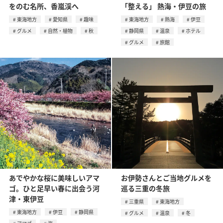
をのむ名所、⾹嵐渓へ
「整える」 熱海・伊豆の旅
東海地方
愛知県
趣味
東海地方
熱海
伊豆
グルメ
自然・植物
秋
静岡県
温泉
ホテル
グルメ
旅館
あでやかな桜に美味しいアマ
お伊勢さんとご当地グルメを
ゴ。ひと足早い春に出会う河
巡る三重の冬旅
津・東伊豆
三重県
東海地方
東海地方
伊豆
静岡県
グルメ
温泉
冬