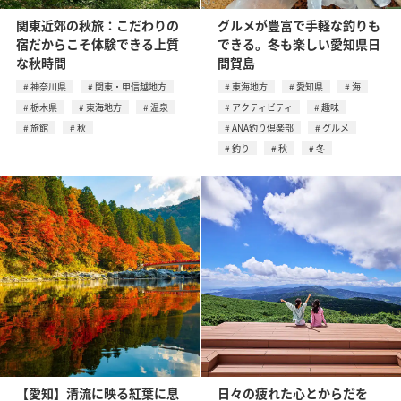
関東近郊の秋旅：こだわりの
グルメが豊富で手軽な釣りも
宿だからこそ体験できる上質
できる。冬も楽しい愛知県日
な秋時間
間賀島
神奈川県
関東・甲信越地方
東海地方
愛知県
海
栃木県
東海地方
温泉
アクティビティ
趣味
旅館
秋
ANA釣り倶楽部
グルメ
釣り
秋
冬
【愛知】清流に映る紅葉に息
日々の疲れた心とからだを