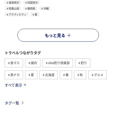
東海地方
四国地方
和歌山県
静岡県
沖縄
アクティビティ
夏
もっと見る
トラベルつながりタグ
旅マエ
国内
ANA釣り倶楽部
釣り
旅ナカ
夏
北海道
春
秋
グルメ
すべて表示
海
海外
川
アクティビティ
冬
湖
九州地方
関東・甲信越地方
沖縄
自然・植物
タグ一覧
歴史・文化・芸術
趣味
ヨーロッパ
東北地方