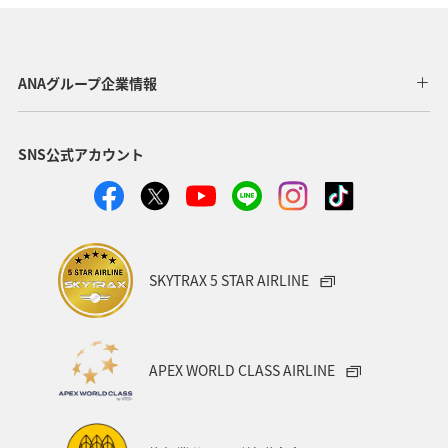
東京都
温泉
四国地方
ANAマイレージクラブ
アユ
関西地方
ホテル
高知県
神奈川県
ANAグループ企業情報
マイルを貯める
トラウト
北陸地方
福岡県
SNS公式アカウント
静岡県
ツアー
長崎県
ヤマメ
ワカサギ
宮崎県
鹿児島県
栃木県
マダイ
家族旅行
ハワイ
兵庫県
アオリイカ
SKYTRAX 5 STAR AIRLINE
中国地方
アメリカ
大分県
ライフ
群馬県
イワナ
秋田県
山形県
APEX WORLD CLASS AIRLINE
アメリカ・カナダ・中南米
熊本県
千葉県
世界遺産
和歌山県
東南アジア・南アジア