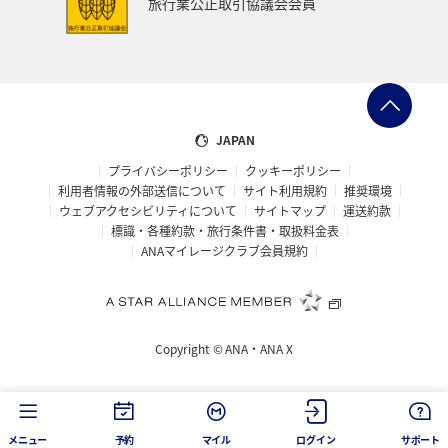
旅行業公正取引協議会会員
愛媛県
福島県
長野県
お祭り・イベント
東海地方
プレミアムメンバー
石川県
フランス
旅アト
アマゴ
マイルを使う
ワーケーション
JAPAN
プライバシーポリシー
クッキーポリシー
宮城県
メジナ
青森県
大阪府
利用者情報の外部送信について
サイト利用規約
推奨環境
ウェブアクセシビリティについて
サイトマップ
運送約款
オーストラリア
ドイツ
ANAショッピング A-style
標識・各種約款・旅行条件書・取扱料金表
ANAマイレージクラブ会員規約
岐阜県
オーストリア
一人旅
ANAのふるさと納税
クロダイ
ベトナム
タイ
Copyright ©
ANA・ANA X
滋賀県
イギリス
京都府
東アジア
愛知県
メキシコ
韓国
徳島県
佐賀県
メニュー
予約
マイル
ログイン
サポート
AMC会員専用サービス
ANAグルメマイル
台湾