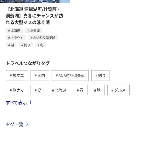
【北海道 洞爺湖町/壮瞥町・
洞爺湖】真冬にチャンスが訪
れる大型マスの泳ぐ湖
北海道
洞爺湖
トラウト
ANA釣り倶楽部
湖
釣り
冬
トラベルつながりタグ
旅マエ
国内
ANA釣り倶楽部
釣り
旅ナカ
夏
北海道
春
秋
グルメ
すべて表示
海
海外
川
アクティビティ
冬
湖
九州地方
関東・甲信越地方
沖縄
自然・植物
タグ一覧
歴史・文化・芸術
趣味
ヨーロッパ
東北地方