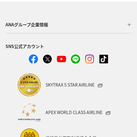
東京都
温泉
四国地方
ANAマイレージクラブ
アユ
関西地方
ホテル
高知県
神奈川県
ANAグループ企業情報
マイルを貯める
トラウト
北陸地方
福岡県
SNS公式アカウント
静岡県
ツアー
長崎県
ヤマメ
ワカサギ
宮崎県
鹿児島県
栃木県
マダイ
家族旅行
ハワイ
兵庫県
アオリイカ
SKYTRAX 5 STAR AIRLINE
中国地方
アメリカ
大分県
ライフ
群馬県
イワナ
秋田県
山形県
APEX WORLD CLASS AIRLINE
アメリカ・カナダ・中南米
熊本県
千葉県
世界遺産
和歌山県
東南アジア・南アジア