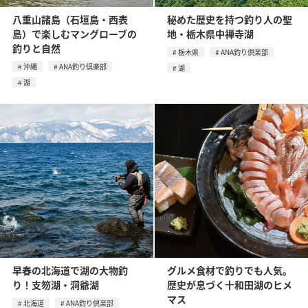
八重山諸島（石垣島・西表
秘めた歴史を持つ釣り人の聖
島）で楽しむマングローブの
地・栃木県中禅寺湖
釣りと自然
栃木県
ANA釣り倶楽部
沖縄
ANA釣り倶楽部
湖
湖
早春の北海道で湖の大物釣
グルメ食材で釣りでも人気。
り！支笏湖・洞爺湖
歴史が息づく十和田湖のヒメ
マス
北海道
ANA釣り倶楽部