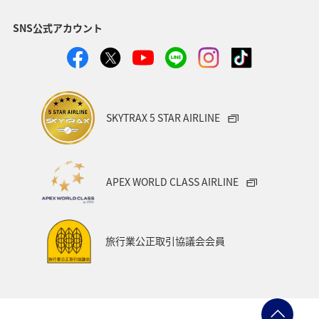
マイルを貯める
トラウト
北陸地方
福岡県
SNS公式アカウント
静岡県
ツアー
長崎県
ヤマメ
ワカサギ
宮崎県
鹿児島県
栃木県
マダイ
家族旅行
ハワイ
兵庫県
アオリイカ
SKYTRAX 5 STAR AIRLINE
中国地方
アメリカ
大分県
ライフ
群馬県
イワナ
秋田県
山形県
APEX WORLD CLASS AIRLINE
アメリカ・カナダ・中南米
熊本県
千葉県
世界遺産
和歌山県
東南アジア・南アジア
旅行業公正取引協議会会員
愛媛県
福島県
長野県
お祭り・イベント
東海地方
プレミアムメンバー
石川県
フランス