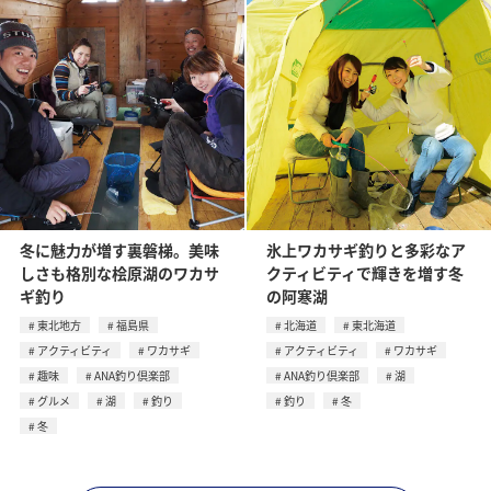
冬に魅力が増す裏磐梯。美味
氷上ワカサギ釣りと多彩なア
しさも格別な桧原湖のワカサ
クティビティで輝きを増す冬
ギ釣り
の阿寒湖
東北地方
福島県
北海道
東北海道
アクティビティ
ワカサギ
アクティビティ
ワカサギ
趣味
ANA釣り倶楽部
ANA釣り倶楽部
湖
グルメ
湖
釣り
釣り
冬
冬