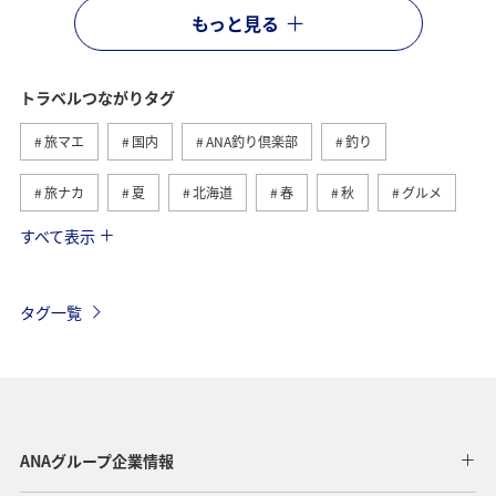
もっと見る
トラベルつながりタグ
旅マエ
国内
ANA釣り倶楽部
釣り
旅ナカ
夏
北海道
春
秋
グルメ
すべて表示
海
海外
川
アクティビティ
冬
湖
九州地方
関東・甲信越地方
沖縄
自然・植物
タグ一覧
歴史・文化・芸術
趣味
ヨーロッパ
東北地方
東京都
温泉
四国地方
ANAマイレージクラブ
アユ
関西地方
ホテル
高知県
神奈川県
ANAグループ企業情報