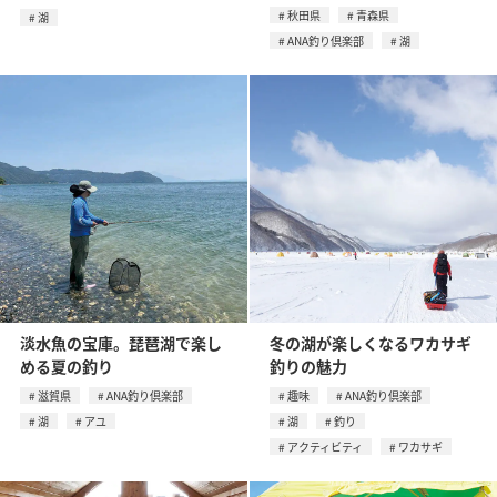
秋田県
青森県
湖
ANA釣り倶楽部
湖
淡水魚の宝庫。琵琶湖で楽し
冬の湖が楽しくなるワカサギ
める夏の釣り
釣りの魅力
滋賀県
ANA釣り倶楽部
趣味
ANA釣り倶楽部
湖
アユ
湖
釣り
アクティビティ
ワカサギ