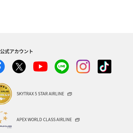
ANAマイレージクラブ
アユ
方
福岡県
静岡県
イ
家族旅行
ハワイ
S公式アカウント
イワナ
秋田県
山形県
・南アジア
愛媛県
福島県
旅アト
アマゴ
SKYTRAX 5 STAR AIRLINE
トラリア
ドイツ
クロダイ
ベトナム
タイ
APEX WORLD CLASS AIRLINE