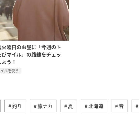
週火曜日のお昼に「今週のト
たびマイル」の路線をチェッ
しよう！
マイルを使う
釣り
旅ナカ
夏
北海道
春
ティ
冬
湖
九州地方
関東・甲信越地方