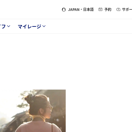
JAPAN
・日本語
予約
サポ
イフ
マイレージ