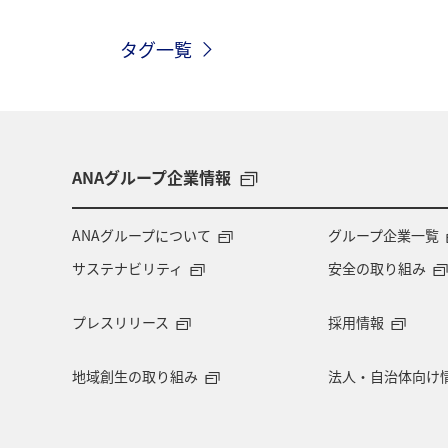
歴史・文化・芸術
趣味
ヨー
タグ一覧
関西地方
ホテル
高知県
ツアー
長崎県
ヤマメ
兵庫県
アオリイカ
中国地方
ANAグループ企業情報
アメリカ・カナダ・中南米
熊本県
ANAグループについて
グループ企業一覧
サステナビリティ
安全の取り組み
長野県
お祭り・イベント
東
プレスリリース
採用情報
マイルを使う
ワーケーション
地域創生の取り組み
法人・自治体向け
ANAショッピング A-style
岐阜県