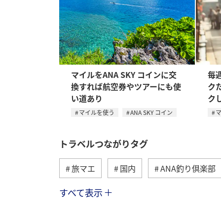
マイルをANA SKY コインに交
毎
換すれば航空券やツアーにも使
ク
い道あり
ク
マイルを使う
ANA SKY コイン
トラベルつながりタグ
旅マエ
国内
ANA釣り倶楽部
すべて表示
海
海外
川
アクティビ