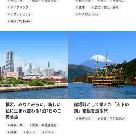
神奈川県
関東・甲信越地方
神奈川県
関東・甲信越地方
サイクリング
趣味
歴史・文化・芸術
アクティビティ
ANA CA's Note
ANA CA's Note
横浜、みなとみらい。新しい
宿場町として栄えた「天下の
私に生まれ変わる1泊2日のご
剣」箱根を巡る旅
褒美旅
神奈川県
関東・甲信越地方
神奈川県
関東・甲信越地方
横浜
ホテル
グルメ