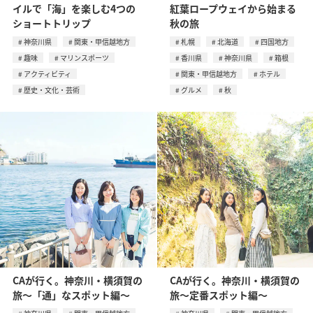
イルで「海」を楽しむ4つの
紅葉ロープウェイから始まる
ショートトリップ
秋の旅
神奈川県
関東・甲信越地方
札幌
北海道
四国地方
趣味
マリンスポーツ
香川県
神奈川県
箱根
アクティビティ
関東・甲信越地方
ホテル
歴史・文化・芸術
グルメ
秋
CAが行く。神奈川・横須賀の
CAが行く。神奈川・横須賀の
旅〜「通」なスポット編〜
旅〜定番スポット編〜