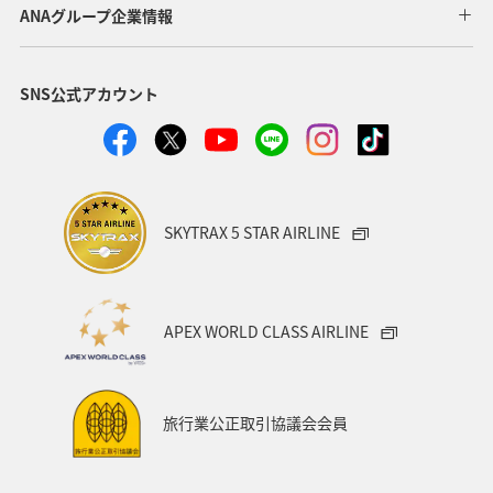
アユ
関西地方
ホテル
高知県
神奈川県
ANAグループ企業情報
マイルを貯める
トラウト
北陸地方
福岡県
SNS公式アカウント
静岡県
ツアー
長崎県
ヤマメ
ワカサギ
宮崎県
鹿児島県
栃木県
マダイ
家族旅行
ハワイ
兵庫県
アオリイカ
SKYTRAX 5 STAR AIRLINE
中国地方
アメリカ
大分県
ライフ
群馬県
イワナ
秋田県
山形県
APEX WORLD CLASS AIRLINE
アメリカ・カナダ・中南米
熊本県
千葉県
世界遺産
和歌山県
東南アジア・南アジア
旅行業公正取引協議会会員
愛媛県
福島県
長野県
お祭り・イベント