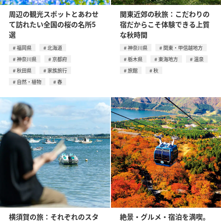
周辺の観光スポットとあわせ
関東近郊の秋旅：こだわりの
て訪れたい全国の桜の名所5
宿だからこそ体験できる上質
選
な秋時間
福岡県
北海道
神奈川県
関東・甲信越地方
神奈川県
京都府
栃木県
東海地方
温泉
秋田県
家族旅行
旅館
秋
自然・植物
春
横須賀の旅：それぞれのスタ
絶景・グルメ・宿泊を満喫。