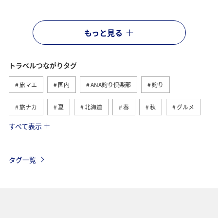
もっと見る
トラベルつながりタグ
旅マエ
国内
ANA釣り倶楽部
釣り
旅ナカ
夏
北海道
春
秋
グルメ
すべて表示
海
海外
川
アクティビティ
冬
湖
九州地方
関東・甲信越地方
沖縄
自然・植物
タグ一覧
歴史・文化・芸術
趣味
ヨーロッパ
東北地方
東京都
温泉
四国地方
ANAマイレージクラブ