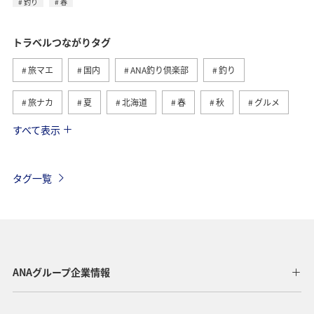
釣り
春
トラベルつながりタグ
旅マエ
国内
ANA釣り倶楽部
釣り
旅ナカ
夏
北海道
春
秋
グルメ
すべて表示
海
海外
川
アクティビティ
冬
湖
九州地方
関東・甲信越地方
沖縄
自然・植物
タグ一覧
歴史・文化・芸術
趣味
ヨーロッパ
東北地方
東京都
温泉
四国地方
ANAマイレージクラブ
アユ
関西地方
ホテル
高知県
神奈川県
ANAグループ企業情報
マイルを貯める
トラウト
北陸地方
福岡県