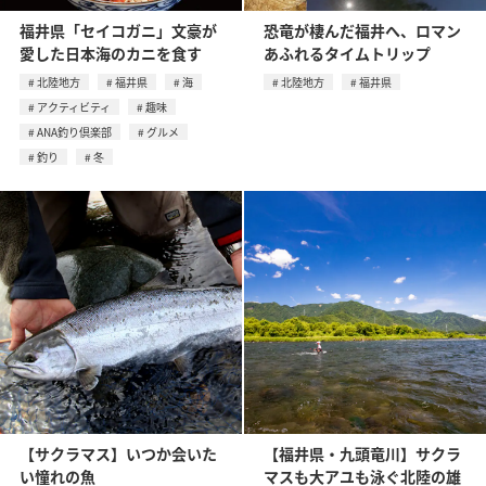
福井県「セイコガニ」文豪が
恐竜が棲んだ福井へ、ロマン
愛した日本海のカニを食す
あふれるタイムトリップ
北陸地方
福井県
海
北陸地方
福井県
アクティビティ
趣味
ANA釣り倶楽部
グルメ
釣り
冬
【サクラマス】いつか会いた
【福井県・九頭竜川】サクラ
い憧れの魚
マスも大アユも泳ぐ北陸の雄