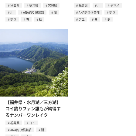
秋田県
福井県
宮城県
福井県
川
ヤマメ
川
ANA釣り倶楽部
湖
ANA釣り倶楽部
釣り
釣り
春
秋
アユ
春
夏
【福井県・水月湖／三方湖】
コイ釣りファン誰もが納得す
るナンバーワンレイク
福井県
コイ
ANA釣り倶楽部
湖