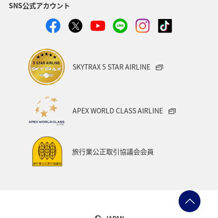
SNS公式アカウント
静岡県
ツアー
長崎県
ヤマメ
ワカサギ
宮崎県
鹿児島県
栃木県
マダイ
家族旅行
ハワイ
兵庫県
アオリイカ
SKYTRAX 5 STAR AIRLINE
中国地方
アメリカ
大分県
ライフ
群馬県
イワナ
秋田県
山形県
APEX WORLD CLASS AIRLINE
アメリカ・カナダ・中南米
熊本県
千葉県
世界遺産
和歌山県
東南アジア・南アジア
旅行業公正取引協議会会員
愛媛県
福島県
長野県
お祭り・イベント
東海地方
プレミアムメンバー
石川県
フランス
旅アト
アマゴ
マイルを使う
ワーケーション
JAPAN