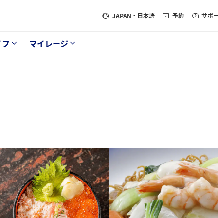
JAPAN
・日本語
予約
サポ
イフ
マイレージ