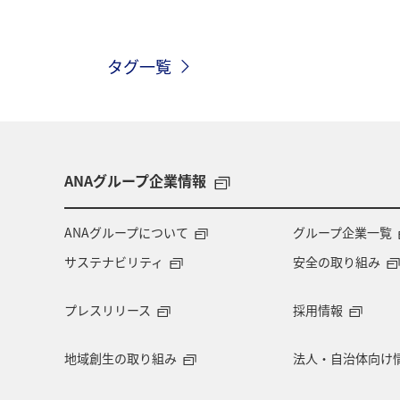
歴史・文化・芸術
趣味
ヨー
タグ一覧
関西地方
ホテル
高知県
ツアー
長崎県
ヤマメ
兵庫県
アオリイカ
中国地方
ANAグループ企業情報
アメリカ・カナダ・中南米
熊本県
ANAグループについて
グループ企業一覧
サステナビリティ
安全の取り組み
長野県
お祭り・イベント
東
プレスリリース
採用情報
マイルを使う
ワーケーション
地域創生の取り組み
法人・自治体向け
ANAショッピング A-style
岐阜県