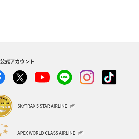
ANAマイレージクラブ
アユ
方
福岡県
静岡県
イ
家族旅行
ハワイ
S公式アカウント
イワナ
秋田県
山形県
・南アジア
愛媛県
福島県
旅アト
アマゴ
SKYTRAX 5 STAR AIRLINE
トラリア
ドイツ
クロダイ
ベトナム
タイ
APEX WORLD CLASS AIRLINE