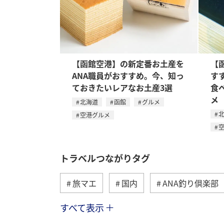
【函館空港】の新定番お土産を
【
ANA職員がおすすめ。今、知っ
す
ておきたいレアなお土産3選
食
メ
北海道
函館
グルメ
空港グルメ
トラベルつながりタグ
旅マエ
国内
ANA釣り倶楽部
すべて表示
海
海外
川
アクティビ