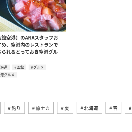
函館空港】のANAスタッフお
すめ、空港内のレストランで
べられるとっておき空港グル
北海道
函館
グルメ
空港グルメ
釣り
旅ナカ
夏
北海道
春
ティ
冬
湖
九州地方
関東・甲信越地方