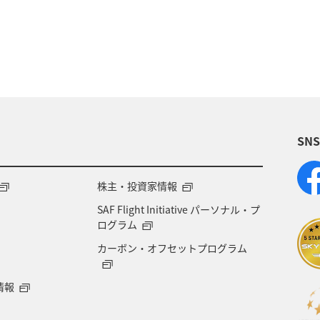
ロッパ
東北地方
東京都
温泉
四国地方
神奈川県
マイルを貯める
トラウト
北陸地
ワカサギ
宮崎県
鹿児島県
栃木県
マダ
SN
アメリカ
大分県
ライフ
群馬県
千葉県
世界遺産
和歌山県
東南アジア
株主・投資家情報
SAF Flight Initiative パーソナル・プ
海地方
プレミアムメンバー
石川県
フランス
ログラム
カーボン・オフセットプログラム
宮城県
メジナ
青森県
大阪府
オース
情報
オーストリア
一人旅
ANAのふるさと納税