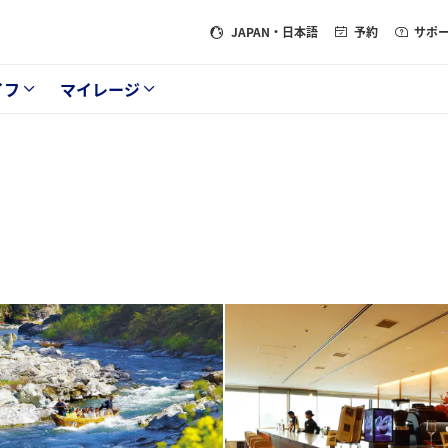
JAPAN
・日本語
予約
サポ
イフ
マイレージ