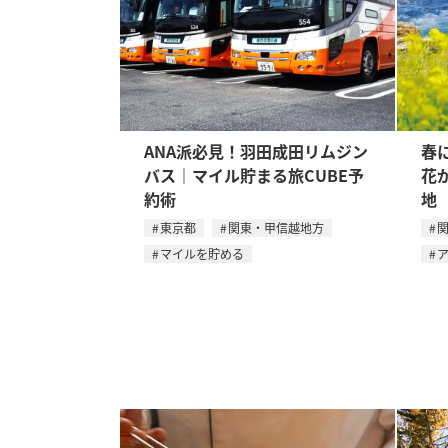
ANA派必見！羽田成田リムジン
春
バス｜マイル貯まる旅CUBE予
花
約術
地
東京都
関東・甲信越地方
マイルを貯める