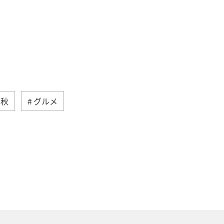
秋
グルメ
沖縄
自然・植物
ANAマイレージクラブ
アユ
方
福岡県
静岡県
イ
家族旅行
ハワイ