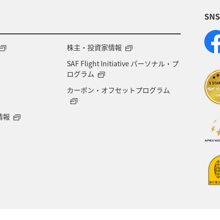
SN
アメリカ
大分県
ライフ
群馬県
千葉県
世界遺産
和歌山県
東南アジア
株主・投資家情報
SAF Flight Initiative パーソナル・プ
海地方
プレミアムメンバー
石川県
フランス
ログラム
カーボン・オフセットプログラム
宮城県
メジナ
青森県
大阪府
オース
情報
オーストリア
一人旅
ANAのふるさと納税
東アジア
愛知県
メキシコ
韓国
徳島
マイル
台湾
島根県
富山県
日常
ANA CA's Note
山梨県
西表島
ロウニン