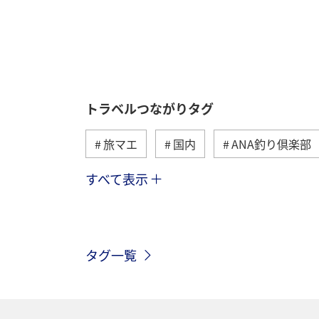
トラベルつながりタグ
旅マエ
国内
ANA釣り倶楽部
すべて表示
海
海外
川
アクティビ
歴史・文化・芸術
趣味
ヨー
タグ一覧
関西地方
ホテル
高知県
ツアー
長崎県
ヤマメ