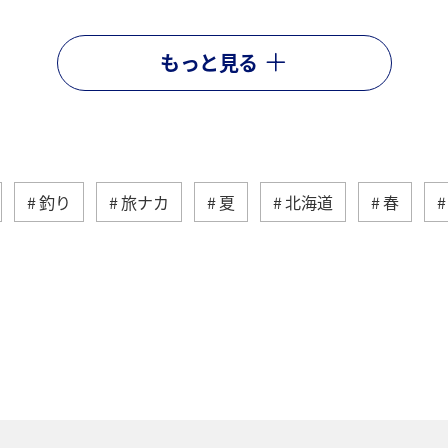
もっと見る
釣り
旅ナカ
夏
北海道
春
ティ
冬
湖
九州地方
関東・甲信越地方
ロッパ
東北地方
東京都
温泉
四国地方
神奈川県
マイルを貯める
トラウト
北陸地
ワカサギ
宮崎県
鹿児島県
栃木県
マダ