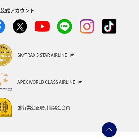
S公式アカウント
イワナ
秋田県
山形県
・南アジア
愛媛県
福島県
旅アト
アマゴ
SKYTRAX 5 STAR AIRLINE
トラリア
ドイツ
クロダイ
ベトナム
タイ
APEX WORLD CLASS AIRLINE
県
佐賀県
旅行業公正取引協議会会員
福井県
ショッピング＆ライフ
アジ（GT）
イタリア
カナダ