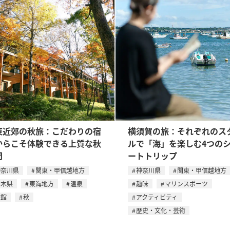
東近郊の秋旅：こだわりの宿
横須賀の旅：それぞれのス
からこそ体験できる上質な秋
ルで「海」を楽しむ4つの
間
ートトリップ
神奈川県
関東・甲信越地方
神奈川県
関東・甲信越地方
栃木県
東海地方
温泉
趣味
マリンスポーツ
旅館
秋
アクティビティ
歴史・文化・芸術