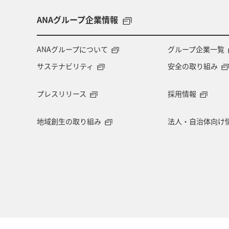
兵庫県
アオリイカ
中国地方
ANAグループ企業情報
アメリカ・カナダ・中南米
熊本県
ANAグループについて
グループ企業一覧
サステナビリティ
安全の取り組み
長野県
お祭り・イベント
東
プレスリリース
採用情報
マイルを使う
ワーケーション
地域創生の取り組み
法人・自治体向け
ANAショッピング A-style
岐阜県
滋賀県
イギリス
京都府
AMC会員専用サービス
ANAグルメ
茨城県
岩手県
オセアニア