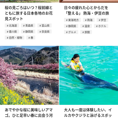
桜の見ごろはいつ？桜前線と
日々の疲れた心とからだを
ともに旅する日本各地のお花
「整える」 熱海・伊豆の旅
見スポット
東海地方
熱海
伊豆
北海道
青森県
富山県
静岡県
温泉
ホテル
香川県
静岡県
奈良県
グルメ
旅館
自然・植物
春
あでやかな桜に美味しいアマ
大人も一度は体験したい、イ
ゴ。ひと足早い春に出会う河
ルカやクジラと泳げるスポッ