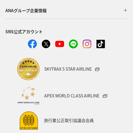
アユ
関西地方
ホテル
高知県
神奈川県
ANAグループ企業情報
マイルを貯める
トラウト
北陸地方
福岡県
SNS公式アカウント
静岡県
ツアー
長崎県
ヤマメ
ワカサギ
宮崎県
鹿児島県
栃木県
マダイ
家族旅行
ハワイ
兵庫県
アオリイカ
SKYTRAX 5 STAR AIRLINE
中国地方
アメリカ
大分県
ライフ
群馬県
イワナ
秋田県
山形県
APEX WORLD CLASS AIRLINE
アメリカ・カナダ・中南米
熊本県
千葉県
世界遺産
和歌山県
東南アジア・南アジア
旅行業公正取引協議会会員
愛媛県
福島県
長野県
お祭り・イベント