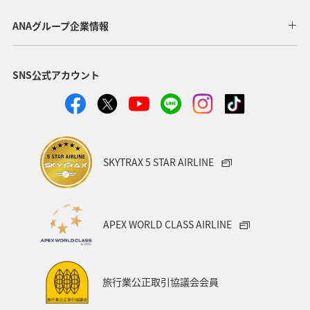
アユ
関西地方
ホテル
高知県
神奈川県
ANAグループ企業情報
マイルを貯める
トラウト
北陸地方
福岡県
SNS公式アカウント
静岡県
ツアー
長崎県
ヤマメ
ワカサギ
宮崎県
鹿児島県
栃木県
マダイ
家族旅行
ハワイ
兵庫県
アオリイカ
SKYTRAX 5 STAR AIRLINE
中国地方
アメリカ
大分県
ライフ
群馬県
イワナ
秋田県
山形県
APEX WORLD CLASS AIRLINE
アメリカ・カナダ・中南米
熊本県
千葉県
世界遺産
和歌山県
東南アジア・南アジア
旅行業公正取引協議会会員
愛媛県
福島県
長野県
お祭り・イベント