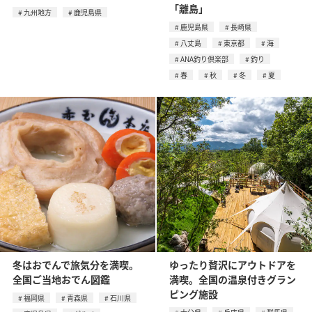
「離島」
九州地方
鹿児島県
鹿児島県
長崎県
八丈島
東京都
海
ANA釣り倶楽部
釣り
春
秋
冬
夏
冬はおでんで旅気分を満喫。
ゆったり贅沢にアウトドアを
全国ご当地おでん図鑑
満喫。全国の温泉付きグラン
ピング施設
福岡県
青森県
石川県