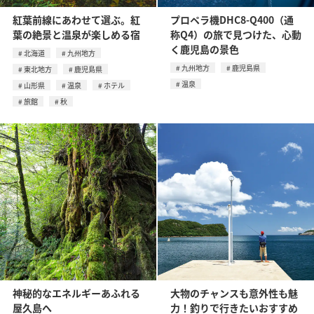
紅葉前線にあわせて選ぶ。紅
プロペラ機DHC8-Q400（通
葉の絶景と温泉が楽しめる宿
称Q4）の旅で見つけた、心動
く鹿児島の景色
北海道
九州地方
九州地方
鹿児島県
東北地方
鹿児島県
温泉
山形県
温泉
ホテル
旅館
秋
神秘的なエネルギーあふれる
大物のチャンスも意外性も魅
屋久島へ
力！釣りで行きたいおすすめ