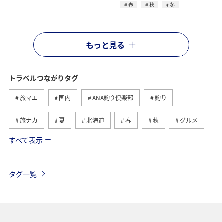
春
秋
冬
もっと見る
トラベルつながりタグ
旅マエ
国内
ANA釣り倶楽部
釣り
旅ナカ
夏
北海道
春
秋
グルメ
すべて表示
海
海外
川
アクティビティ
冬
湖
九州地方
関東・甲信越地方
沖縄
自然・植物
タグ一覧
歴史・文化・芸術
趣味
ヨーロッパ
東北地方
東京都
温泉
四国地方
ANAマイレージクラブ