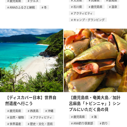
大分県
兵庫県
群馬県
鹿児島県
グルメ
石川県
鹿児島県
温泉
ANAのふるさと納税
冬
アクティビティ
キャンプ・グランピング
【ディスカバー日本】世界自
【鹿児島県・奄美大島／加計
然遺産へ行こう
呂麻島「トビンニャ」】シン
プルにいただく島の貝
鹿児島県
西表島
沖縄
鹿児島県
海
自然・植物
アクティビティ
ANA釣り倶楽部
釣り
世界遺産
歴史・文化・芸術