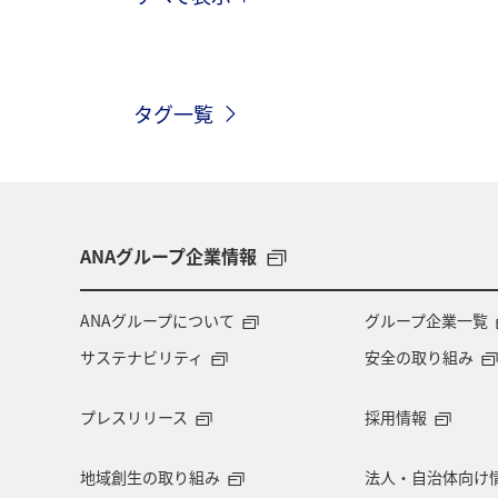
海
海外
川
アクティビ
歴史・文化・芸術
趣味
ヨー
タグ一覧
関西地方
ホテル
高知県
ツアー
長崎県
ヤマメ
兵庫県
アオリイカ
中国地方
ANAグループ企業情報
アメリカ・カナダ・中南米
熊本県
ANAグループについて
グループ企業一覧
サステナビリティ
安全の取り組み
長野県
お祭り・イベント
東
プレスリリース
採用情報
マイルを使う
ワーケーション
地域創生の取り組み
法人・自治体向け