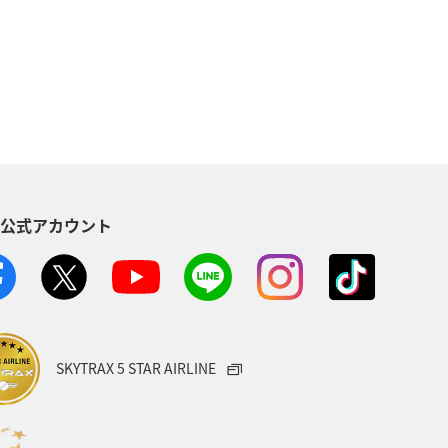
沖縄
自然・植物
ANAマイレージクラブ
アユ
方
福岡県
静岡県
イ
家族旅行
ハワイ
S公式アカウント
イワナ
秋田県
山形県
・南アジア
愛媛県
福島県
旅アト
アマゴ
SKYTRAX 5 STAR AIRLINE
トラリア
ドイツ