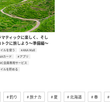
ラマティックに楽しく、そし
おトクに旅しよう～準備編～
マイルを使う
ANA Mall
NAカード
アプリ
MC会員専用サービス
マイルを貯める
釣り
旅ナカ
夏
北海道
春