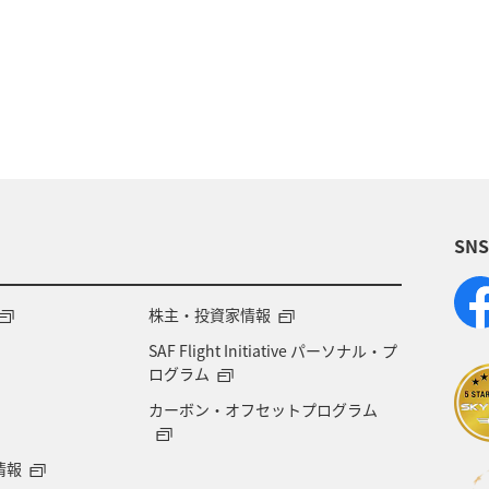
ティ
冬
湖
九州地方
関東・甲信越地方
ロッパ
東北地方
東京都
温泉
四国地方
神奈川県
マイルを貯める
トラウト
北陸地
ワカサギ
宮崎県
鹿児島県
栃木県
マダ
SN
アメリカ
大分県
ライフ
群馬県
千葉県
世界遺産
和歌山県
東南アジア
株主・投資家情報
SAF Flight Initiative パーソナル・プ
海地方
プレミアムメンバー
石川県
フランス
ログラム
カーボン・オフセットプログラム
宮城県
メジナ
青森県
大阪府
オース
情報