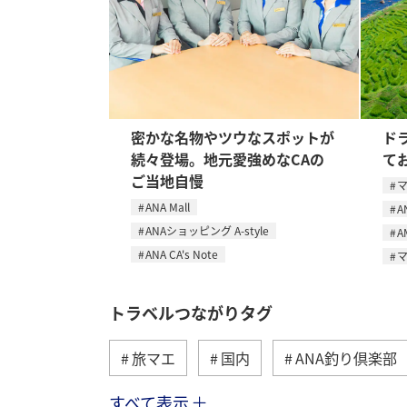
密かな名物やツウなスポットが
ド
続々登場。地元愛強めなCAの
て
ご当地自慢
ANA Mall
A
ANAショッピング A-style
A
ANA CA's Note
トラベルつながりタグ
旅マエ
国内
ANA釣り倶楽部
すべて表示