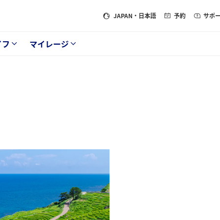
JAPAN
・日本語
予約
サポ
イフ
マイレージ