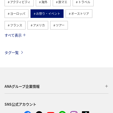
アクティビティ
海外
旅マエ
トラベル
ヨーロッパ
お祭り・イベント
オーストリア
フランス
アメリカ
ツアー
すべて表示
旅ナカ
イギリス
ベルギー
スイス
ハワイ
タイ
シンガポール
カナダ
タグ一覧
スペイン
インドネシア
ベトナム
メキシコ
オーストラリア
台湾
グルメ
夏
年末年始
東南アジア・南アジア
ANAグループ企業情報
アメリカ・カナダ・中南米
東アジア
韓国
SNS公式アカウント
歴史・文化・芸術
香港
秋
イタリア