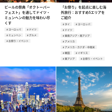
ビールの祭典「オクトーバー
「お祭り」を起点に楽しむ海
フェスト」を通してドイツ・
外旅行：おすすめ5エリアを
ミュンヘンの魅力を味わい尽
ご紹介
くす
タイ
ヨーロッパ
ヨーロッパ
ドイツ
ドイツ
ミュンヘン
グルメ
東南アジア・南アジア
お祭り・イベント
アメリカ
アメリカ・カナダ・中南米
韓国
イギリス
東アジア
お祭り・イベント