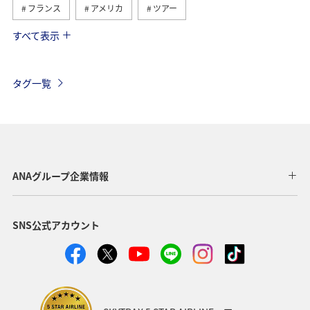
フランス
アメリカ
ツアー
すべて表示
旅ナカ
イギリス
ハワイ
ベルギー
スイス
タイ
シンガポール
カナダ
タグ一覧
スペイン
インドネシア
ベトナム
メキシコ
オーストラリア
台湾
グルメ
夏
年末年始
東南アジア・南アジア
ANAグループ企業情報
アメリカ・カナダ・中南米
東アジア
韓国
SNS公式アカウント
歴史・文化・芸術
香港
秋
イタリア
スウェーデン
ミュンヘン
クリスマス
冬