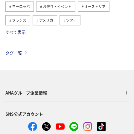
ヨーロッパ
お祭り・イベント
オーストリア
フランス
アメリカ
ツアー
すべて表示
旅ナカ
イギリス
ベルギー
スイス
ハワイ
タイ
シンガポール
カナダ
タグ一覧
スペイン
インドネシア
ベトナム
メキシコ
オーストラリア
台湾
グルメ
夏
年末年始
東南アジア・南アジア
ANAグループ企業情報
アメリカ・カナダ・中南米
東アジア
韓国
SNS公式アカウント
歴史・文化・芸術
香港
秋
イタリア
スウェーデン
ミュンヘン
クリスマス
冬