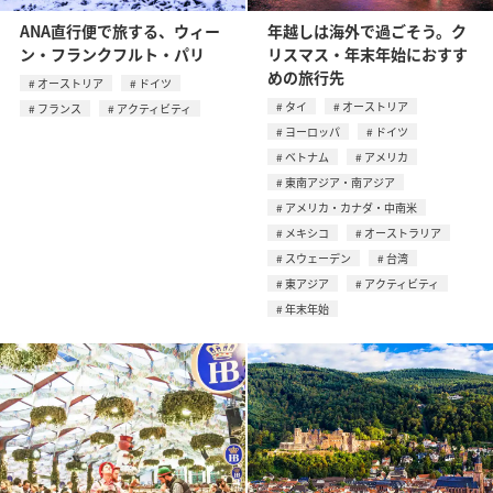
ANA直行便で旅する、ウィー
年越しは海外で過ごそう。ク
ン・フランクフルト・パリ
リスマス・年末年始におすす
めの旅行先
オーストリア
ドイツ
タイ
オーストリア
フランス
アクティビティ
ヨーロッパ
ドイツ
ベトナム
アメリカ
東南アジア・南アジア
アメリカ・カナダ・中南米
メキシコ
オーストラリア
スウェーデン
台湾
東アジア
アクティビティ
年末年始