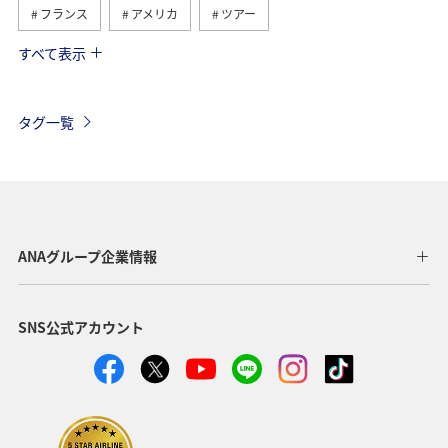
フランス
アメリカ
ツアー
すべて表示
旅ナカ
イギリス
ベルギー
スイス
ハワイ
タイ
シンガポール
カナダ
タグ一覧
スペイン
インドネシア
ベトナム
メキシコ
オーストラリア
台湾
グルメ
夏
年末年始
東南アジア・南アジア
ANAグループ企業情報
アメリカ・カナダ・中南米
東アジア
韓国
SNS公式アカウント
歴史・文化・芸術
香港
秋
イタリア
スウェーデン
ミュンヘン
クリスマス
冬