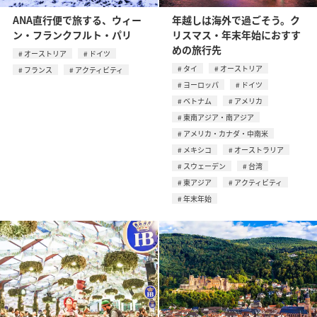
ANA直行便で旅する、ウィー
年越しは海外で過ごそう。ク
ン・フランクフルト・パリ
リスマス・年末年始におすす
めの旅行先
オーストリア
ドイツ
タイ
オーストリア
フランス
アクティビティ
ヨーロッパ
ドイツ
ベトナム
アメリカ
東南アジア・南アジア
アメリカ・カナダ・中南米
メキシコ
オーストラリア
スウェーデン
台湾
東アジア
アクティビティ
年末年始