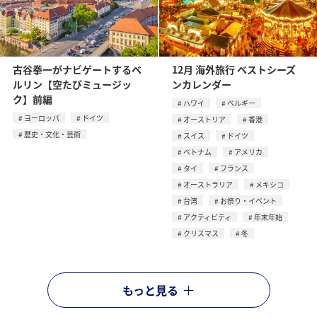
古谷拳一がナビゲートするベ
12月 海外旅行 ベストシーズ
ルリン【空たびミュージッ
ンカレンダー
ク】前編
ハワイ
ベルギー
ヨーロッパ
ドイツ
オーストリア
香港
歴史・文化・芸術
スイス
ドイツ
ベトナム
アメリカ
タイ
フランス
オーストラリア
メキシコ
台湾
お祭り・イベント
アクティビティ
年末年始
クリスマス
冬
もっと見る