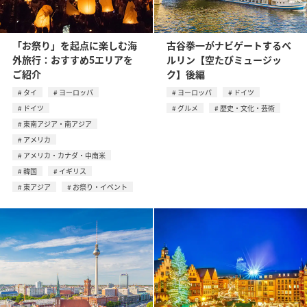
「お祭り」を起点に楽しむ海
古谷拳一がナビゲートするベ
外旅行：おすすめ5エリアを
ルリン【空たびミュージッ
ご紹介
ク】後編
タイ
ヨーロッパ
ヨーロッパ
ドイツ
ドイツ
グルメ
歴史・文化・芸術
東南アジア・南アジア
アメリカ
アメリカ・カナダ・中南米
韓国
イギリス
東アジア
お祭り・イベント