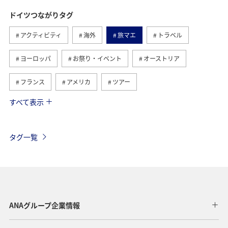
ドイツつながりタグ
アクティビティ
海外
旅マエ
トラベル
ヨーロッパ
お祭り・イベント
オーストリア
フランス
アメリカ
ツアー
すべて表示
旅ナカ
イギリス
ハワイ
ベルギー
スイス
タイ
シンガポール
カナダ
タグ一覧
スペイン
インドネシア
ベトナム
メキシコ
オーストラリア
台湾
グルメ
夏
年末年始
東南アジア・南アジア
ANAグループ企業情報
アメリカ・カナダ・中南米
東アジア
韓国