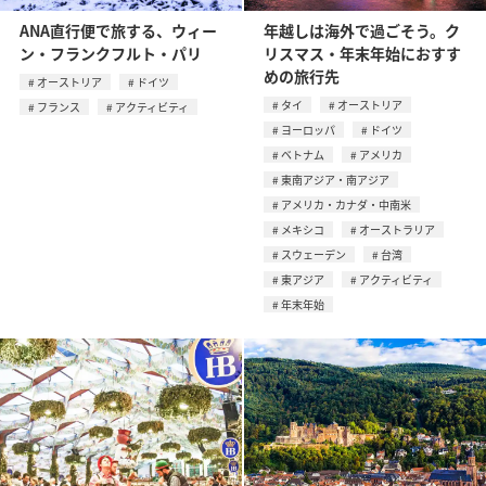
ANA直行便で旅する、ウィー
年越しは海外で過ごそう。ク
ン・フランクフルト・パリ
リスマス・年末年始におすす
めの旅行先
オーストリア
ドイツ
タイ
オーストリア
フランス
アクティビティ
ヨーロッパ
ドイツ
ベトナム
アメリカ
東南アジア・南アジア
アメリカ・カナダ・中南米
メキシコ
オーストラリア
スウェーデン
台湾
東アジア
アクティビティ
年末年始