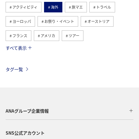
アクティビティ
海外
旅マエ
トラベル
ヨーロッパ
お祭り・イベント
オーストリア
フランス
アメリカ
ツアー
すべて表示
旅ナカ
イギリス
ベルギー
スイス
ハワイ
タイ
シンガポール
カナダ
タグ一覧
スペイン
インドネシア
ベトナム
メキシコ
オーストラリア
台湾
グルメ
夏
年末年始
東南アジア・南アジア
ANAグループ企業情報
アメリカ・カナダ・中南米
東アジア
韓国
SNS公式アカウント
歴史・文化・芸術
香港
秋
イタリア