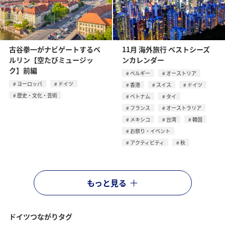
古谷拳一がナビゲートするベ
11月 海外旅行 ベストシーズ
ルリン【空たびミュージッ
ンカレンダー
ク】前編
ベルギー
オーストリア
ヨーロッパ
ドイツ
香港
スイス
ドイツ
歴史・文化・芸術
ベトナム
タイ
フランス
オーストラリア
メキシコ
台湾
韓国
お祭り・イベント
アクティビティ
秋
もっと見る
ドイツつながりタグ