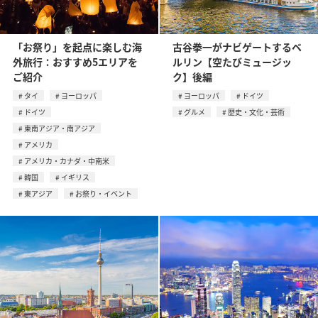
「お祭り」を起点に楽しむ海
古谷拳一がナビゲートするベ
外旅行：おすすめ5エリアを
ルリン【空たびミュージッ
ご紹介
ク】後編
タイ
ヨーロッパ
ヨーロッパ
ドイツ
ドイツ
グルメ
歴史・文化・芸術
東南アジア・南アジア
アメリカ
アメリカ・カナダ・中南米
韓国
イギリス
東アジア
お祭り・イベント