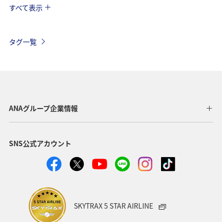
すべて表示
旅ナカ
イギリス
ベルギー
スイス
ハワイ
タイ
シンガポール
カナダ
タグ一覧
スペイン
インドネシア
ベトナム
メキシコ
オーストラリア
台湾
グルメ
夏
年末年始
東南アジア・南アジア
ANAグループ企業情報
アメリカ・カナダ・中南米
東アジア
韓国
SNS公式アカウント
歴史・文化・芸術
香港
秋
イタリア
スウェーデン
ミュンヘン
クリスマス
冬
SKYTRAX 5 STAR AIRLINE