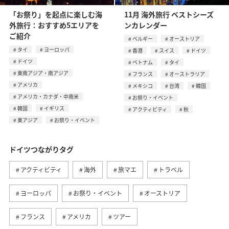
「お祭り」を起点に楽しむ海
11月 海外旅行 ベストシーズ
外旅行：おすすめ5エリアを
ンカレンダー
ご紹介
ベルギー
オーストリア
タイ
ヨーロッパ
香港
スイス
ドイツ
ドイツ
ベトナム
タイ
東南アジア・南アジア
フランス
オーストラリア
アメリカ
メキシコ
台湾
韓国
アメリカ・カナダ・中南米
お祭り・イベント
韓国
イギリス
アクティビティ
秋
東アジア
お祭り・イベント
ドイツつながりタグ
アクティビティ
海外
旅マエ
トラベル
ヨーロッパ
お祭り・イベント
オーストリア
フランス
アメリカ
ツアー