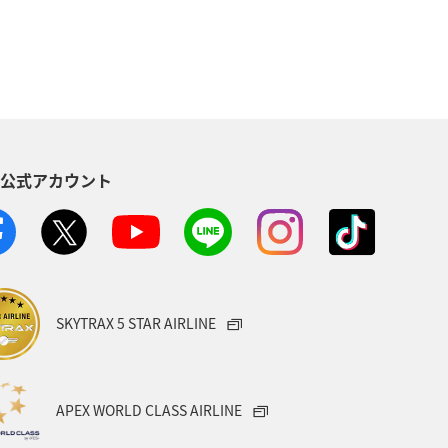
S公式アカウント
SKYTRAX 5 STAR AIRLINE
APEX WORLD CLASS AIRLINE