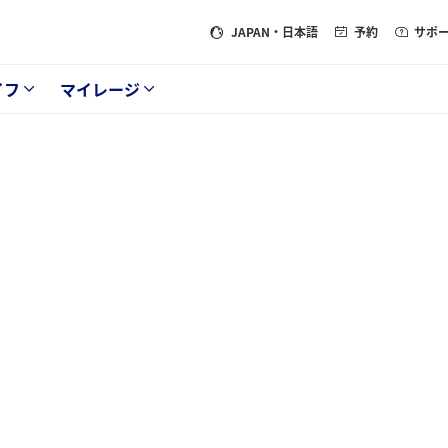
JAPAN
・日本語
予約
サポ
イフ
マイレージ