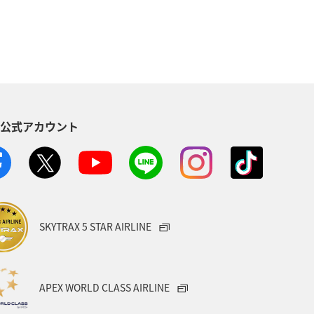
S公式アカウント
SKYTRAX 5 STAR AIRLINE
APEX WORLD CLASS AIRLINE