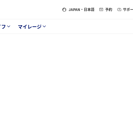
JAPAN
・日本語
予約
サポ
イフ
マイレージ