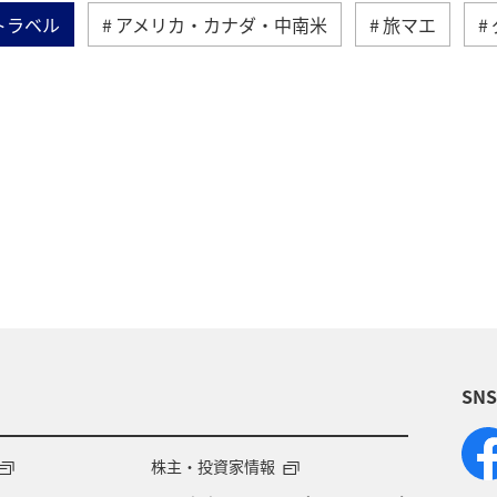
トラベル
アメリカ・カナダ・中南米
旅マエ
北
シドニー
歴史・文化・芸術
家族旅行
SN
株主・投資家情報