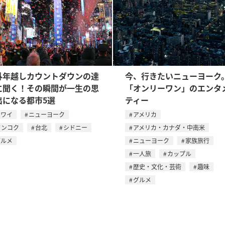
外年越しカウントダウンの達
今、行きたいニューヨーク
に聞く！その瞬間が一生の思
「オンリーワン」のエンタ
出になる都市5選
ティー
ハワイ
ニューヨーク
アメリカ
バンコク
台北
シドニー
アメリカ・カナダ・中南米
グルメ
ニューヨーク
家族旅行
一人旅
カップル
歴史・文化・芸術
趣味
グルメ