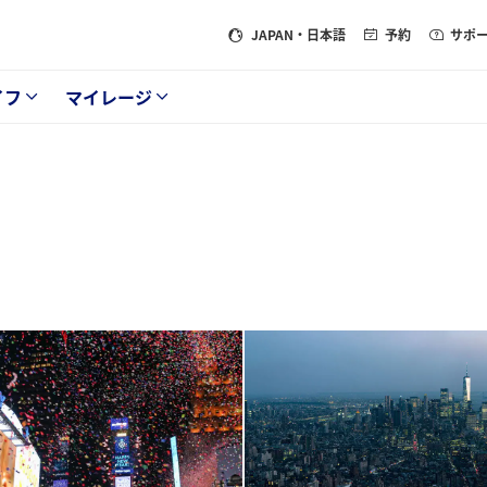
JAPAN
・日本語
予約
サポ
イフ
マイレージ