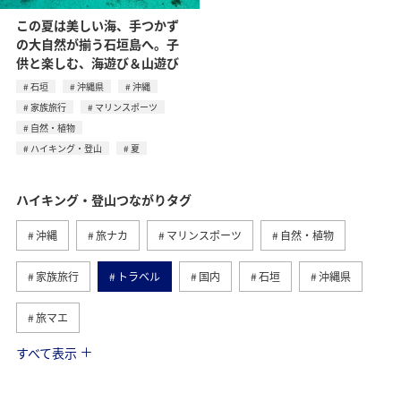
この夏は美しい海、手つかず
の大自然が揃う石垣島へ。子
供と楽しむ、海遊び＆山遊び
石垣
沖縄県
沖縄
家族旅行
マリンスポーツ
自然・植物
ハイキング・登山
夏
ハイキング・登山つながりタグ
沖縄
旅ナカ
マリンスポーツ
自然・植物
家族旅行
トラベル
国内
石垣
沖縄県
旅マエ
すべて表示
夏