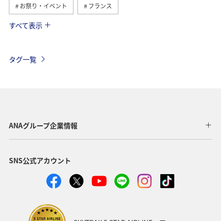
お祭り・イベント
フランス
すべて表示
スペイン
グルメ
オーストリア
ドイツ
シンガポール
インドネシア
夏
ベルギー
タグ一覧
スイス
カナダ
イギリス
イタリア
ショッピング＆ライフ
ANAショッピング A-style
秋
家族旅行
旅アト
自然・植物
歴史・文化・芸術
ANAグループ企業情報
釣り
春
ANA釣り倶楽部
冬
香港
SNS公式アカウント
ベトナム
オーストラリア
台湾
韓国
飛行機
アメリカ・カナダ・中南米
アプリ
保安検査
趣味
ニューヨーク
バンコク