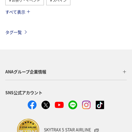
お祭り・イベント
スペイン
すべて表示
フランス
グルメ
インドネシア
オーストリア
ドイツ
シンガポール
夏
イタリア
タグ一覧
ベルギー
スイス
カナダ
イギリス
ショッピング＆ライフ
ANAショッピング A-style
秋
家族旅行
旅アト
自然・植物
歴史・文化・芸術
ANAグループ企業情報
釣り
春
ANA釣り倶楽部
冬
香港
SNS公式アカウント
オーストラリア
台湾
韓国
ベトナム
飛行機
アメリカ・カナダ・中南米
アプリ
保安検査
趣味
ニューヨーク
バンコク
SKYTRAX 5 STAR AIRLINE