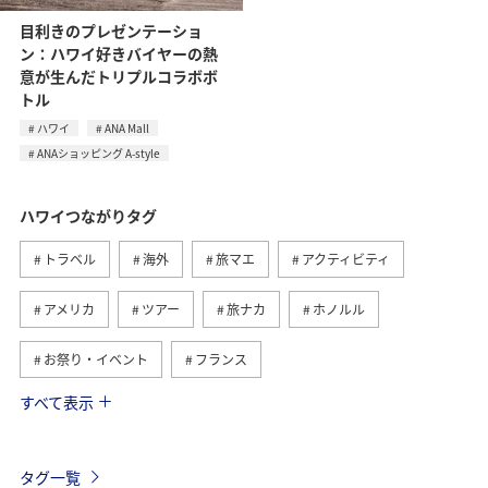
目利きのプレゼンテーショ
ン：ハワイ好きバイヤーの熱
意が生んだトリプルコラボボ
トル
ハワイ
ANA Mall
ANAショッピング A-style
ハワイつながりタグ
トラベル
海外
旅マエ
アクティビティ
アメリカ
ツアー
旅ナカ
ホノルル
お祭り・イベント
フランス
すべて表示
スペイン
グルメ
オーストリア
ドイツ
シンガポール
インドネシア
夏
ベルギー
タグ一覧