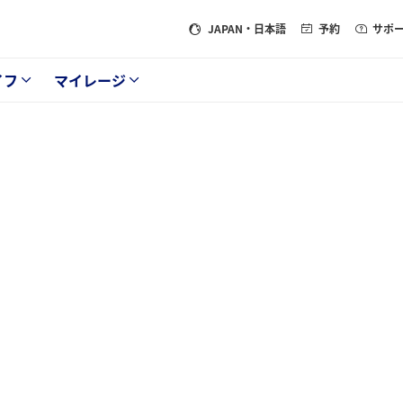
JAPAN
・日本語
予約
サポ
イフ
マイレージ