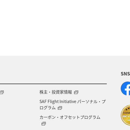
ア
ドイツ
シンガポール
インドネシア
ショッピング＆ライフ
ANAショッピング A-style
釣り
春
ANA釣り倶楽部
冬
香港
リカ・カナダ・中南米
アプリ
保安検査
趣味
SN
NA Mall
ライフ
日常
海
年末年始
株主・投資家情報
SAF Flight Initiative パーソナル・プ
ログラム
カーボン・オフセットプログラム