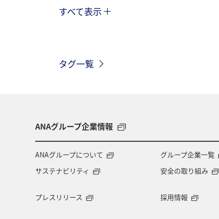
すべて表示
スペイン
グルメ
オーストリ
カナダ
イギリス
イタリア
タグ一覧
自然・植物
歴史・文化・芸術
台湾
韓国
飛行機
アメ
台北
シドニー
ホテル
A
ANAグループ企業情報
ANAグループについて
グループ企業一覧
サステナビリティ
安全の取り組み
プレスリリース
採用情報