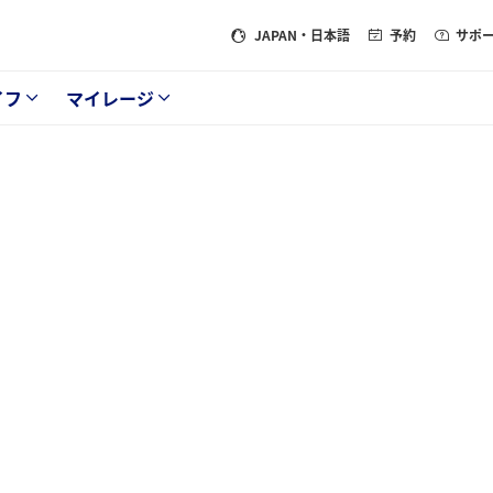
JAPAN
・日本語
予約
サポ
イフ
マイレージ