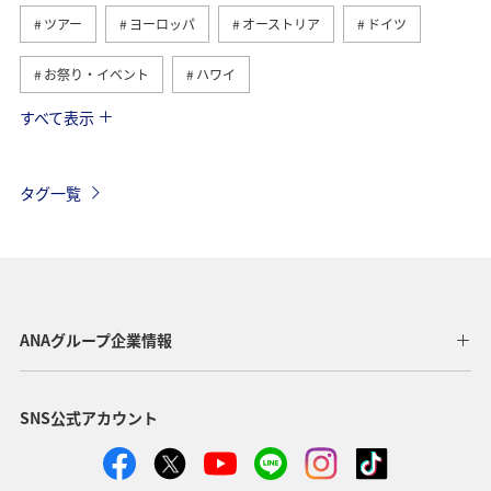
ツアー
ヨーロッパ
オーストリア
ドイツ
お祭り・イベント
ハワイ
すべて表示
アメリカ
ベルギー
スイス
シンガポール
スペイン
歴史・文化・芸術
カナダ
イギリス
タグ一覧
インドネシア
グルメ
ベトナム
夏
イタリア
旅ナカ
サイクリング
香港
タイ
オーストラリア
メキシコ
台湾
ANAグループ企業情報
韓国
秋
ANA Mall
ライフ
日常
SNS公式アカウント
ショッピング＆ライフ
ANAショッピング A-style
ワイン
年末年始
クリスマス
冬
春