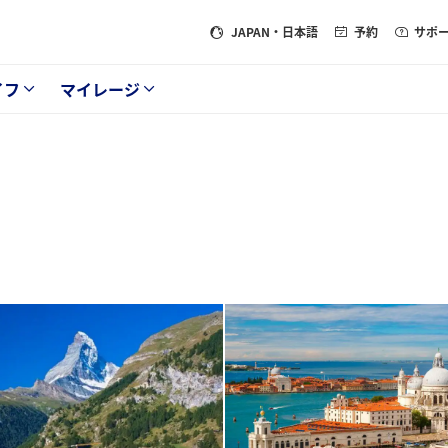
JAPAN
・日本語
予約
サポ
イフ
マイレージ