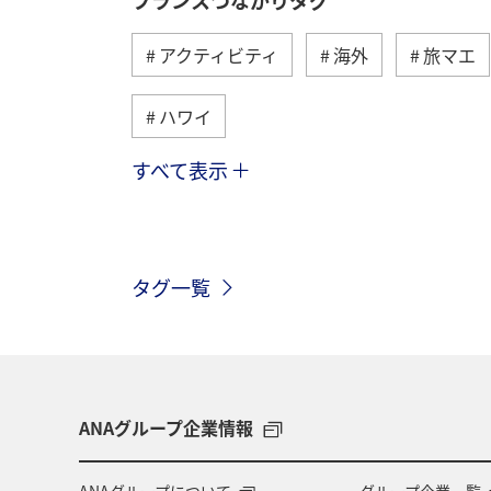
アクティビティ
海外
旅マエ
ハワイ
すべて表示
アメリカ
ベルギー
スイス
インドネシア
グルメ
ベトナ
タグ一覧
オーストラリア
メキシコ
台
ANAショッピング A-style
ワイン
ANAグループ企業情報
ANAグループについて
グループ企業一覧