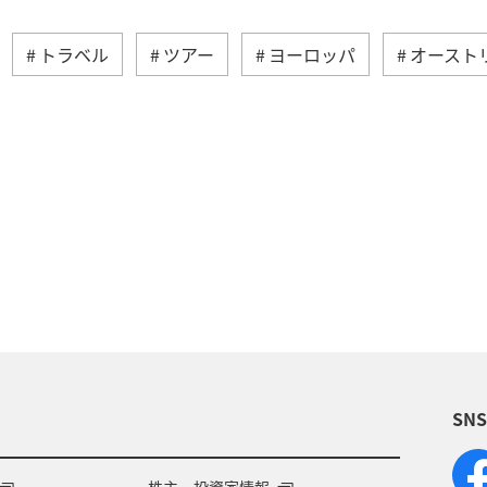
トラベル
ツアー
ヨーロッパ
オースト
シンガポール
スペイン
歴史・文化・芸術
ム
夏
イタリア
旅ナカ
サイクリング
湾
韓国
ANA Mall
ライフ
日常
春
年末年始
クリスマス
冬
SN
株主・投資家情報