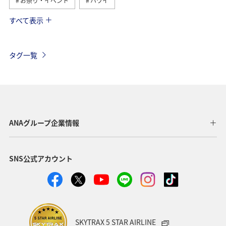
お祭り・イベント
ハワイ
すべて表示
アメリカ
ベルギー
スイス
シンガポール
スペイン
歴史・文化・芸術
カナダ
イギリス
タグ一覧
インドネシア
グルメ
ベトナム
夏
イタリア
旅ナカ
サイクリング
香港
タイ
秋
オーストラリア
メキシコ
台湾
ANAグループ企業情報
韓国
ANA Mall
ライフ
日常
SNS公式アカウント
ショッピング＆ライフ
ANAショッピング A-style
ワイン
春
年末年始
クリスマス
冬
SKYTRAX 5 STAR AIRLINE