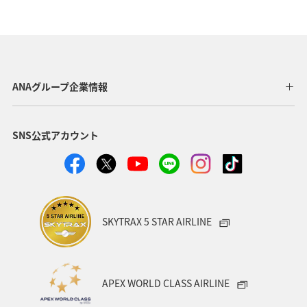
インドネシア
グルメ
ベトナム
夏
イタリア
旅ナカ
サイクリング
香港
タイ
秋
オーストラリア
メキシコ
台湾
ANAグループ企業情報
韓国
ANA Mall
ライフ
日常
SNS公式アカウント
ショッピング＆ライフ
ANAショッピング A-style
ワイン
春
年末年始
クリスマス
冬
SKYTRAX 5 STAR AIRLINE
APEX WORLD CLASS AIRLINE