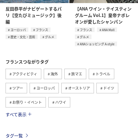
反田恭平がナビゲートするパ
【ANA ワイン・テイスティン
リ【空たびミュージック】後
グルーム Vol.1】皇帝ナポレ
編
オンが愛したシャンパン
ヨーロッパ
フランス
フランス
ANA Mall
歴史・文化・芸術
グルメ
グルメ
ANAショッピング A-style
フランスつながりタグ
アクティビティ
海外
旅マエ
トラベル
ツアー
ヨーロッパ
オーストリア
ドイツ
お祭り・イベント
ハワイ
すべて表示
アメリカ
ベルギー
スイス
シンガポール
スペイン
歴史・文化・芸術
カナダ
イギリス
タグ一覧