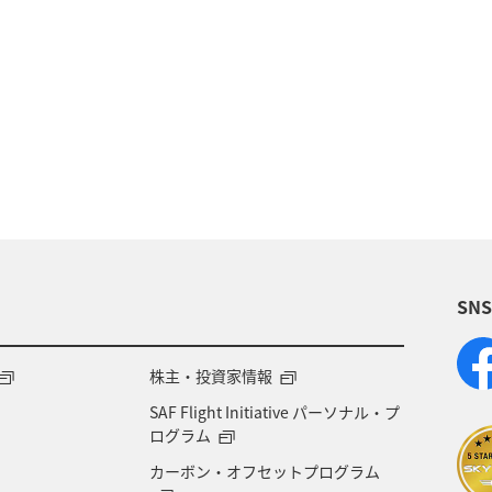
シンガポール
スペイン
歴史・文化・芸術
ム
夏
イタリア
旅ナカ
サイクリング
湾
韓国
ANA Mall
ライフ
日常
春
年末年始
クリスマス
冬
SN
株主・投資家情報
SAF Flight Initiative パーソナル・プ
ログラム
カーボン・オフセットプログラム