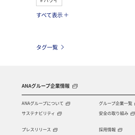
すべて表示
アメリカ
ベルギー
スイス
インドネシア
グルメ
ベトナ
タグ一覧
オーストラリア
メキシコ
台
ANAショッピング A-style
ワイン
ANAグループ企業情報
ANAグループについて
グループ企業一覧
サステナビリティ
安全の取り組み
プレスリリース
採用情報