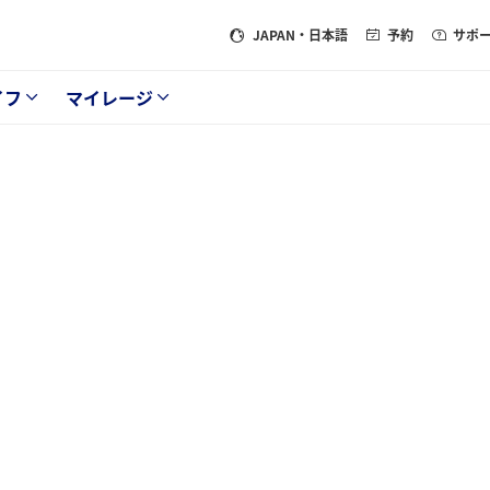
JAPAN
・日本語
予約
サポ
イフ
マイレージ